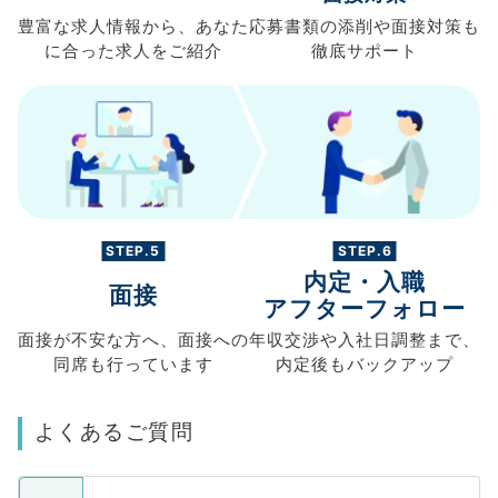
豊富な求人情報から、
あなた
応募書類の
添削や面接対策も
に合った求人を
ご紹介
徹底サポート
STEP.5
STEP.6
内定・入職
面接
アフターフォロー
面接が不安な方へ、
面接への
年収交渉や
入社日調整まで、
同席も
行っています
内定後もバックアップ
よくあるご質問