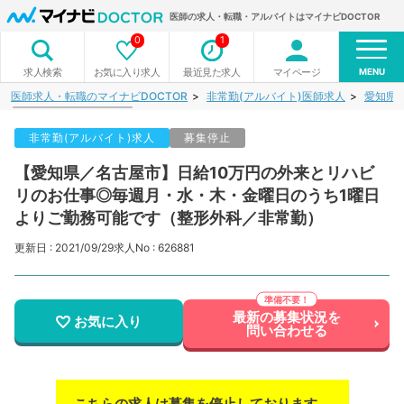
医師の求人・転職・アルバイトはマイナビDOCTOR
0
1
MENU
お気に入り求人
最近見た求人
マイページ
求人検索
医師求人・転職のマイナビDOCTOR
非常勤(アルバイト)医師求人
愛知県
非常勤(アルバイト)求人
募集停止
【愛知県／名古屋市】日給10万円の外来とリハビ
リのお仕事◎毎週月・水・木・金曜日のうち1曜日
よりご勤務可能です（整形外科／非常勤）
更新日 : 2021/09/29
求人No : 626881
最新の募集状況を
お気に入り
問い合わせる
こちらの求人は募集を停止しております。