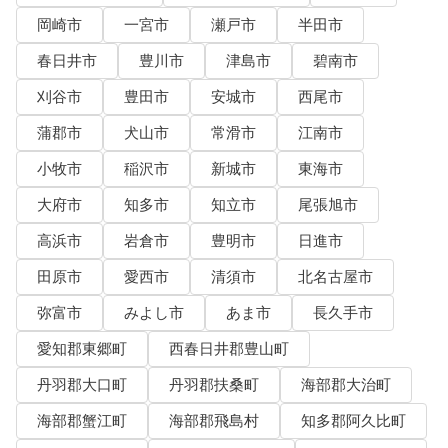
岡崎市
一宮市
瀬戸市
半田市
春日井市
豊川市
津島市
碧南市
刈谷市
豊田市
安城市
西尾市
蒲郡市
犬山市
常滑市
江南市
小牧市
稲沢市
新城市
東海市
大府市
知多市
知立市
尾張旭市
高浜市
岩倉市
豊明市
日進市
田原市
愛西市
清須市
北名古屋市
弥富市
みよし市
あま市
長久手市
愛知郡東郷町
西春日井郡豊山町
丹羽郡大口町
丹羽郡扶桑町
海部郡大治町
海部郡蟹江町
海部郡飛島村
知多郡阿久比町