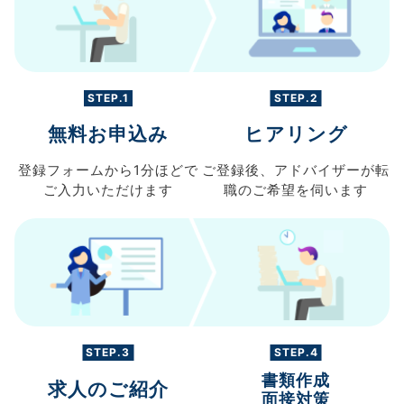
STEP.1
STEP.2
無料お申込み
ヒアリング
登録フォームから
1分ほどで
ご登録後、
アドバイザーが転
ご入力
いただけます
職の
ご希望を伺います
STEP.3
STEP.4
書類作成
求人のご紹介
面接対策