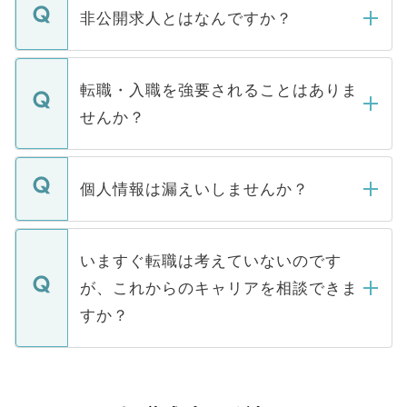
登録内容を確認し、その後メールもしくは
非公開求人とはなんですか？
お電話にて次のステップのご案内をいたし
ます。通常、5営業日以内にはご連絡をせて
マイナビDOCTORで取り扱っている求人の
いただきますので、しばらくお待ちくださ
うち約3割は、Webサイトからご覧いただ
転職・入職を強要されることはありま
い。
けない「非公開求人」です。非公開求人は
せんか？
下記の理由によって、一般には公開してい
ません。
転職・入職を強要することは一切ありませ
ん。また、仮に応募先から内定をいただい
個人情報は漏えいしませんか？
■応募殺到を避けるため 人気のある医療機
たとしても、ご本人が納得しない限り、内
関を公にしてしまうと、応募が殺到する場
定を承諾する必要はありません。内定先へ
個人情報が漏えいすることはありませんの
合があります。 選考を効率よく行うため
の辞退の連絡はキャリアパートナーが行い
で、ご安心ください。当サイトからの登録
いますぐ転職は考えていないのです
に、医療機関が求める条件に合った人材の
ますので、ご安心ください。
などで収集したご登録者様の個人情報は、
が、これからのキャリアを相談できま
みを人材紹介会社に依頼するケースが増え
ご本人のキャリアアップおよび転職活動の
ています。
すか？
支援を目的に使用いたします。お預かりし
ているすべての個人データはご本人の許可
お気軽にご相談ください。先生専任のキャ
なく、医療機関側に開示したり、第三者に
リアパートナーが将来のご希望などをおう
提供することは一切ありません。また弊社
かがいして、現在の医療機関の状況や紹介