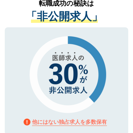
転職成功の秘訣は
は、個人情報の取り扱いについての厳密な
経験をまじえながら、適切なアドバイスを
管理基準を満たした事業者のみに付与され
「非公開求人」
させていただきます。すぐにご転職をされ
る、プライバシーマークを取得済みです。
ない方には、長期的なサポートが可能です
ご登録いただいた個人情報は、SSL（デー
ので、まずはご登録ください。
タ暗号化）によって保護されていますの
で、機密保持に関してもご安心ください。
他にはない独占求人を多数保有