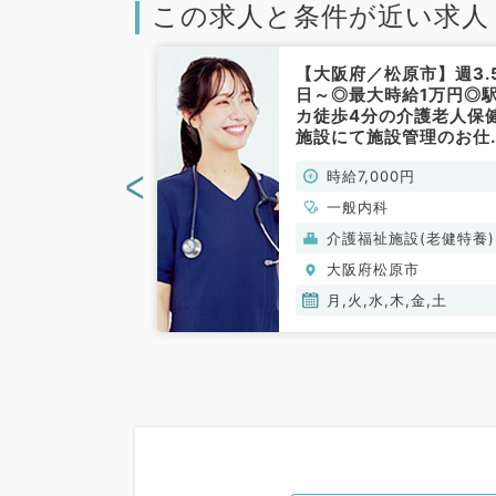
この求人と条件が近い求人
松原市】毎週月
【大阪府／松原市】週3.
勤務◎内科クリ
日～◎最大時給1万円◎
一般外来のお仕
カ徒歩4分の介護老人保
科／非常勤）
施設にて施設管理のお仕
です！（一般内科／非常
<
00円
時給7,000円
勤）
、呼吸器内科
一般内科
(保険診療)
介護福祉施設(老健特養)
原市
大阪府松原市
月,火,水,木,金,土