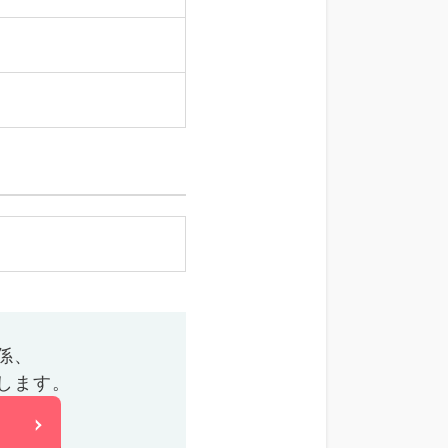
係、
します。