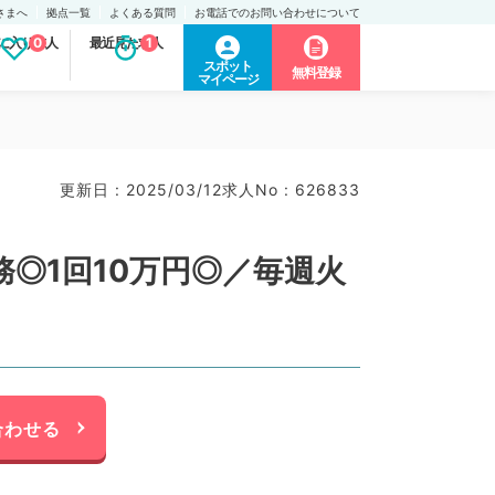
さまへ
拠点一覧
よくある質問
お電話でのお問い合わせについて
に入り求人
0
最近見た求人
1
スポット
無料登録
マイページ
更新日 : 2025/03/12
求人No : 626833
務◎1回10万円◎／毎週火
合わせる