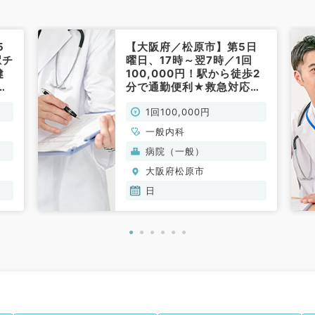
5
【大阪府／松原市】第5日
駅チ
曜日、17時～翌7時／1回
健
100,000円！駅から徒歩2
事
分で通勤便利★救急対応・
外来・病棟管理のお仕事で
1回100,000円
す（一般内科／非常勤）
一般内科
病院（一般）
大阪府松原市
日