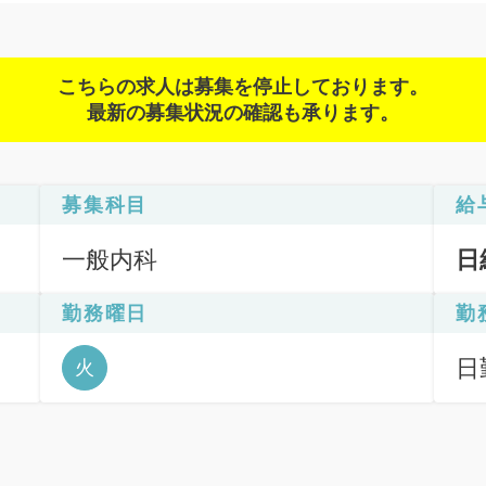
こちらの求人は募集を停止しております。
最新の募集状況の確認も承ります。
募集科目
給
一般内科
日
勤務曜日
勤
日
火
6