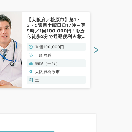
【大阪府／松原市】第1・
3・5週目土曜日◎17時～翌
9時／1回100,000円！駅か
ら徒歩2分で通勤便利★救
急対応・外来・病棟管理の
>
単価100,000円
お仕事です（一般内科／非
常勤）
一般内科
病院（一般）
大阪府松原市
土