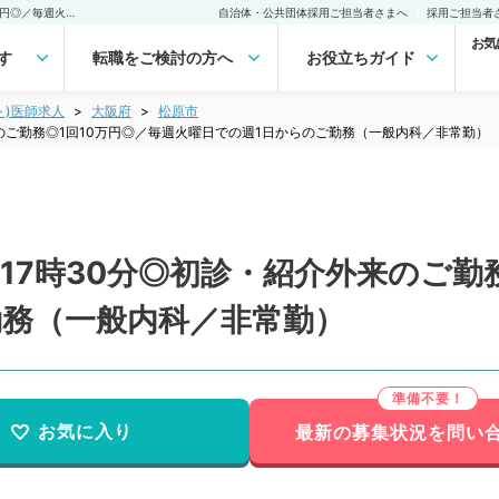
【大阪府／松原市】9時～17時30分◎初診・紹介外来のご勤務◎1回10万円◎／毎週火曜日での週1日からのご勤務（一般内科／非常勤）非常勤(アルバイト)の求人｜医師の求人・転職・アルバイトは【マイナビDOCTOR】
自治体・公共団体採用ご担当者さまへ
採用ご担当者
お気
す
転職をご検討の方へ
お役立ちガイド
ト)医師求人
大阪府
松原市
のご勤務◎1回10万円◎／毎週火曜日での週1日からのご勤務（一般内科／非常勤）
17時30分◎初診・紹介外来のご勤
勤務（一般内科／非常勤）
お気に入り
最新の募集状況を問い