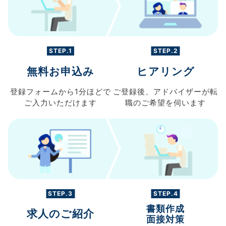
STEP.1
STEP.2
無料お申込み
ヒアリング
登録フォームから
1分ほどで
ご登録後、
アドバイザーが転
ご入力
いただけます
職の
ご希望を伺います
STEP.3
STEP.4
書類作成
求人のご紹介
面接対策