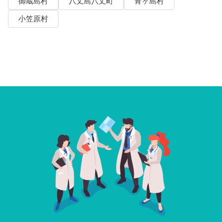
御蔵島村
八丈島八丈町
青ヶ島村
小笠原村