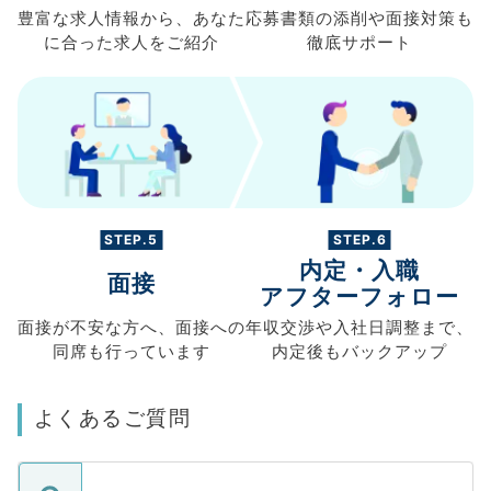
豊富な求人情報から、
あなた
応募書類の
添削や面接対策も
に合った求人を
ご紹介
徹底サポート
STEP.5
STEP.6
内定・入職
面接
アフターフォロー
面接が不安な方へ、
面接への
年収交渉や
入社日調整まで、
同席も
行っています
内定後もバックアップ
よくあるご質問