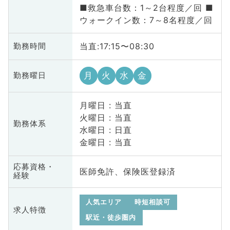
■救急車台数：1～2台程度／回 ■
ウォークイン数：7～8名程度／回
当直:17:15〜08:30
勤務時間
月
火
水
金
勤務曜日
月曜日 : 当直
火曜日 : 当直
勤務体系
水曜日 : 日直
金曜日 : 当直
応募資格・
医師免許、保険医登録済
経験
人気エリア
時短相談可
求人特徴
駅近・徒歩圏内