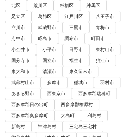
北区
荒川区
板橋区
練馬区
足立区
葛飾区
江戸川区
八王子市
立川市
武蔵野市
三鷹市
青梅市
府中市
昭島市
調布市
町田市
小金井市
小平市
日野市
東村山市
国分寺市
国立市
福生市
狛江市
東大和市
清瀬市
東久留米市
武蔵村山市
多摩市
稲城市
羽村市
あきる野市
西東京市
西多摩郡瑞穂町
西多摩郡日の出町
西多摩郡檜原村
西多摩郡奥多摩町
大島町
利島村
新島村
神津島村
三宅島三宅村