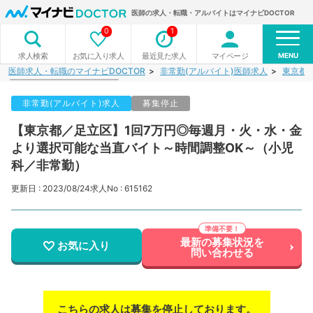
医師の求人・転職・アルバイトはマイナビDOCTOR
0
1
MENU
お気に入り求人
最近見た求人
マイページ
求人検索
医師求人・転職のマイナビDOCTOR
非常勤(アルバイト)医師求人
東京都
非常勤(アルバイト)求人
募集停止
【東京都／足立区】1回7万円◎毎週月・火・水・金
より選択可能な当直バイト～時間調整OK～（小児
科／非常勤）
更新日 : 2023/08/24
求人No : 615162
最新の募集状況を
お気に入り
問い合わせる
こちらの求人は募集を停止しております。