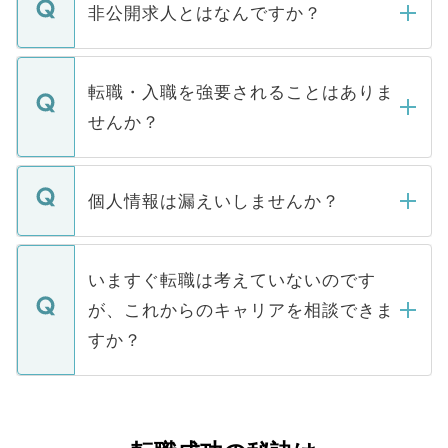
登録内容を確認し、その後メールもしくは
非公開求人とはなんですか？
お電話にて次のステップのご案内をいたし
ます。通常、5営業日以内にはご連絡をせて
マイナビDOCTORで取り扱っている求人の
いただきますので、しばらくお待ちくださ
うち約3割は、Webサイトからご覧いただ
転職・入職を強要されることはありま
い。
けない「非公開求人」です。非公開求人は
せんか？
下記の理由によって、一般には公開してい
ません。
転職・入職を強要することは一切ありませ
ん。また、仮に応募先から内定をいただい
個人情報は漏えいしませんか？
■応募殺到を避けるため 人気のある医療機
たとしても、ご本人が納得しない限り、内
関を公にしてしまうと、応募が殺到する場
定を承諾する必要はありません。内定先へ
個人情報が漏えいすることはありませんの
合があります。 選考を効率よく行うため
の辞退の連絡はキャリアパートナーが行い
で、ご安心ください。当サイトからの登録
いますぐ転職は考えていないのです
に、医療機関が求める条件に合った人材の
ますので、ご安心ください。
などで収集したご登録者様の個人情報は、
が、これからのキャリアを相談できま
みを人材紹介会社に依頼するケースが増え
ご本人のキャリアアップおよび転職活動の
ています。
すか？
支援を目的に使用いたします。お預かりし
ているすべての個人データはご本人の許可
お気軽にご相談ください。先生専任のキャ
なく、医療機関側に開示したり、第三者に
リアパートナーが将来のご希望などをおう
提供することは一切ありません。また弊社
かがいして、現在の医療機関の状況や紹介