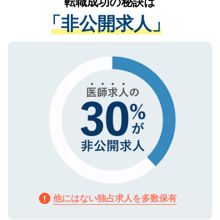
転職成功の秘訣は
は、個人情報の取り扱いについての厳密な
経験をまじえながら、適切なアドバイスを
管理基準を満たした事業者のみに付与され
「非公開求人」
させていただきます。すぐにご転職をされ
る、プライバシーマークを取得済みです。
ない方には、長期的なサポートが可能です
ご登録いただいた個人情報は、SSL（デー
ので、まずはご登録ください。
タ暗号化）によって保護されていますの
で、機密保持に関してもご安心ください。
他にはない独占求人を多数保有