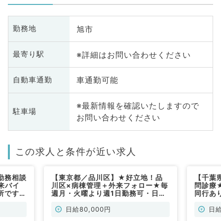
旭市
勤務地
※詳細はお問い合わせください
最寄り駅
車通勤可能
自動車通勤
※最新情報を確認いたしますので
駐車場
お問い合わせください
この求人と条件が近い求人
勤務相談
【東京都／品川区】★好立地！品
【千葉
来バイ
川区×病棟管理＋外来フォロー★毎
問診療
所です
週月・火曜より週1日勤務可・日給
同行あ
8万で終日勤務！療養が見れれば科
問！◎
目不問（内科系・外科系／非常勤）
／非常
日給80,000円
日給