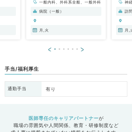
一般内科、外科系全般、一般外科
神
科
病院（一般）
訪
分
内
月,火
月,
<
>
手当/福利厚生
有り
通勤手当
医師専任のキャリアパートナー
が
職場の雰囲気や人間関係、
教育・研修制度など