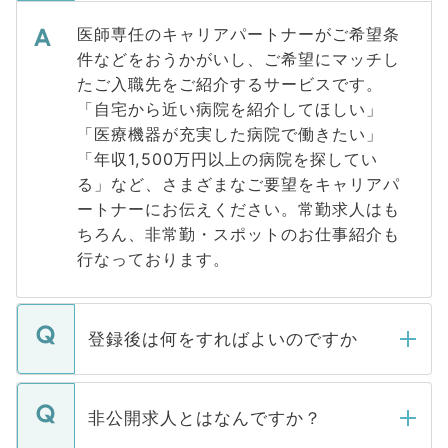
医師専任のキャリアパートナーがご希望条
件などをおうかがいし、ご希望にマッチし
たご入職先をご紹介するサービスです。
「自宅から近い病院を紹介してほしい」
「医療機器が充実した病院で働きたい」
「年収1,500万円以上の病院を探してい
る」など、さまざまなご要望をキャリアパ
ートナーにお伝えください。常勤求人はも
ちろん、非常勤・スポットのお仕事紹介も
行なっております。
登録後は何をすればよいのですか
ご登録いただきましたら、弊社担当者がご
登録内容を確認し、その後メールもしくは
非公開求人とはなんですか？
お電話にて次のステップのご案内をいたし