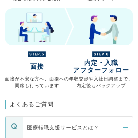
STEP.5
STEP.6
内定・入職
面接
アフターフォロー
面接が不安な方へ、
面接への
年収交渉や
入社日調整まで、
同席も
行っています
内定後もバックアップ
よくあるご質問
医療転職支援サービスとは？