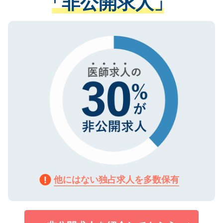
「非公開求人」
る、プライバシーマークを取得済みです。
ない方には、長期的なサポートが可能です
ご登録いただいた個人情報は、SSL（デー
ので、まずはご登録ください。
タ暗号化）によって保護されていますの
で、機密保持に関してもご安心ください。
他にはない独占求人を多数保有