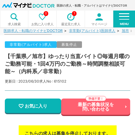
医師の求人・転職・アルバイトはマイナビDOCTOR
0
1
MENU
お気に入り求人
最近見た求人
マイページ
求人検索
医師求人・転職のマイナビDOCTOR
非常勤(アルバイト)医師求人
旭市
非常勤(アルバイト)求人
募集停止
【千葉県／旭市】ゆったり当直バイト◎毎週月曜の
ご勤務可能・1回4万円のご勤務～時間調整相談可
能～（内科系／非常勤）
更新日 : 2023/06/30
求人No : 615102
最新の募集状況を
お気に入り
問い合わせる
こちらの求人は募集を停止しております。