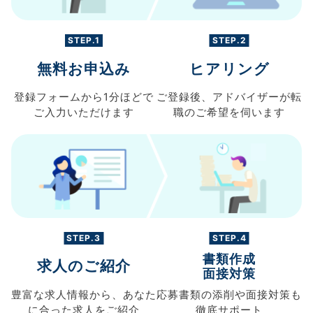
STEP.1
STEP.2
無料お申込み
ヒアリング
登録フォームから
1分ほどで
ご登録後、
アドバイザーが転
ご入力
いただけます
職の
ご希望を伺います
STEP.3
STEP.4
書類作成
求人のご紹介
面接対策
豊富な求人情報から、
あなた
応募書類の
添削や面接対策も
に合った求人を
ご紹介
徹底サポート