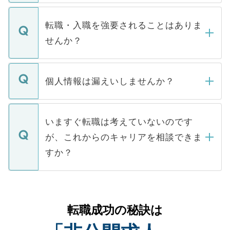
ます。通常、5営業日以内にはご連絡をせて
マイナビDOCTORで取り扱っている求人の
いただきますので、しばらくお待ちくださ
うち約3割は、Webサイトからご覧いただ
転職・入職を強要されることはありま
い。
けない「非公開求人」です。非公開求人は
せんか？
下記の理由によって、一般には公開してい
ません。
転職・入職を強要することは一切ありませ
ん。また、仮に応募先から内定をいただい
個人情報は漏えいしませんか？
■応募殺到を避けるため 人気のある医療機
たとしても、ご本人が納得しない限り、内
関を公にしてしまうと、応募が殺到する場
定を承諾する必要はありません。内定先へ
個人情報が漏えいすることはありませんの
合があります。 選考を効率よく行うため
の辞退の連絡はキャリアパートナーが行い
で、ご安心ください。当サイトからの登録
いますぐ転職は考えていないのです
に、医療機関が求める条件に合った人材の
ますので、ご安心ください。
などで収集したご登録者様の個人情報は、
が、これからのキャリアを相談できま
みを人材紹介会社に依頼するケースが増え
ご本人のキャリアアップおよび転職活動の
ています。
すか？
支援を目的に使用いたします。お預かりし
ているすべての個人データはご本人の許可
お気軽にご相談ください。先生専任のキャ
なく、医療機関側に開示したり、第三者に
リアパートナーが将来のご希望などをおう
提供することは一切ありません。また弊社
かがいして、現在の医療機関の状況や紹介
転職成功の秘訣は
は、個人情報の取り扱いについての厳密な
経験をまじえながら、適切なアドバイスを
管理基準を満たした事業者のみに付与され
させていただきます。すぐにご転職をされ