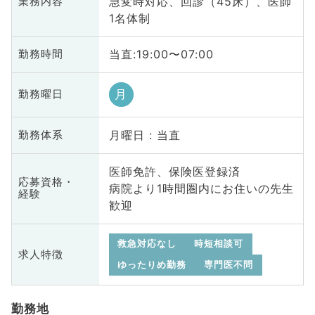
急変時対応、回診（45床）、医師
業務内容
1名体制
当直:19:00〜07:00
勤務時間
月
勤務曜日
月曜日 : 当直
勤務体系
医師免許、保険医登録済
応募資格・
病院より1時間圏内にお住いの先生
経験
歓迎
救急対応なし
時短相談可
求人特徴
ゆったりめ勤務
専門医不問
勤務地