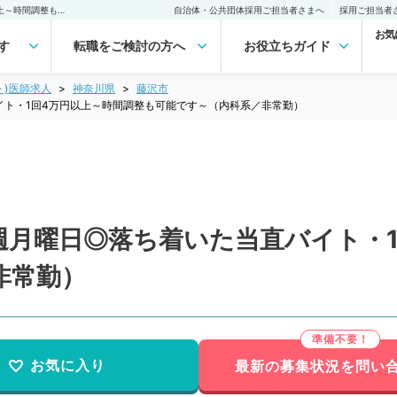
【神奈川県／藤沢市】毎週月曜日◎落ち着いた当直バイト・1回4万円以上～時間調整も可能です～（内科系／非常勤）非常勤(アルバイト)の求人｜医師の求人・転職・アルバイトは【マイナビDOCTOR】
自治体・公共団体採用ご担当者さまへ
採用ご担当者
お気
す
転職をご検討の方へ
お役立ちガイド
ト)医師求人
神奈川県
藤沢市
イト・1回4万円以上～時間調整も可能です～（内科系／非常勤）
週月曜日◎落ち着いた当直バイト・1
非常勤）
お気に入り
最新の募集状況を問い