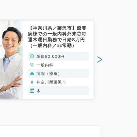
【神奈川県／藤沢市】療養
病棟での一般内科外来◎毎
週木曜日勤務で日給8万円
（一般内科／非常勤）
>
単価80,000円
一般内科
病院（療養）
神奈川県藤沢市
木