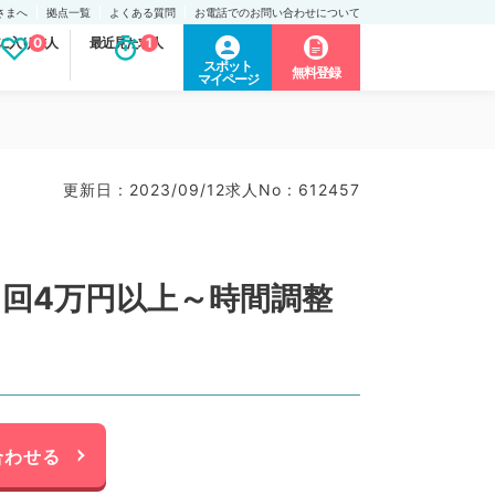
さまへ
拠点一覧
よくある質問
お電話でのお問い合わせについて
に入り求人
0
最近見た求人
1
スポット
無料登録
マイページ
更新日 : 2023/09/12
求人No : 612457
回4万円以上～時間調整
合わせる