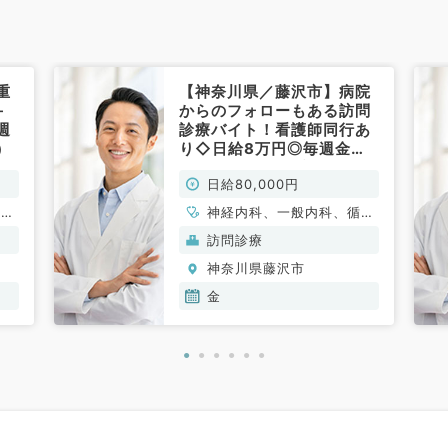
重
【神奈川県／藤沢市】病院
＋
からのフォローもある訪問
週
診療バイト！看護師同行あ
）
り◇日給8万円◎毎週金曜
日勤務◎（内科系／非常
日給80,000円
勤）
、一
神経内科、一般内科、循環
器内科、呼吸器内科、消化
訪問診療
器内科、内分泌・代謝内
神奈川県藤沢市
科、腎臓内科、老年内科、
血液内科、膠原病科
金