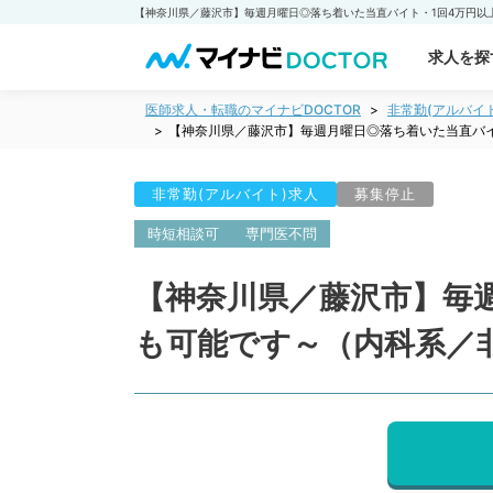
求人を探
医師求人・転職のマイナビDOCTOR
非常勤(アルバイ
【神奈川県／藤沢市】毎週月曜日◎落ち着いた当直バ
非常勤(アルバイト)求人
募集停止
時短相談可
専門医不問
【神奈川県／藤沢市】毎
も可能です～（内科系／