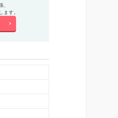
係、
します。