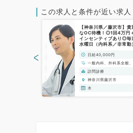
この求人と条件が近い求人
／藤沢市】施設
【神奈川県／藤沢市】貴
10万円の訪問
なOC待機！◎1回4万円
9時～18時◆
インセンティブあり◎毎
曜日にご勤務を
水曜日（内科系／非常勤
の募集です（内
<
000円
日給40,000円
勤）
一般内科、外科系全般
般外科
訪問診療
藤沢市
神奈川県藤沢市
水