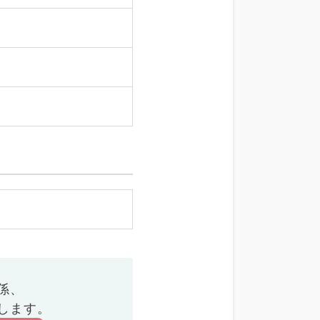
係、
します。