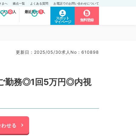
さまへ
拠点一覧
よくある質問
お電話でのお問い合わせについて
に入り求人
0
最近見た求人
1
スポット
無料登録
マイページ
更新日 : 2025/05/30
求人No : 610898
勤務◎1回5万円◎内視
合わせる