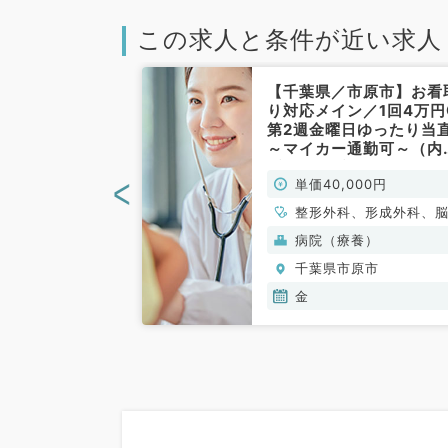
この求人と条件が近い求人
市原市】ゆった
【千葉県／市原市】お看
回4万円◎毎週
り対応メイン／1回4万円
週1曜日から相
第2週金曜日ゆったり当
管理できる先生
～マイカー通勤可～（内
科系／非常勤）
系・外科系／非常勤）
<
00円
単価40,000円
、循環器内科、呼
整形外科、形成外科、
、消化器内科
経外科、呼吸器外科、
神）
病院（療養）
血管外科、小児外科、
原市
千葉県市原市
内科、循環器内科、呼
内科、消化器内科、内
金
泌・代謝内科、外科系
般、一般外科、消化器
科、乳腺外科、大腸・
外科