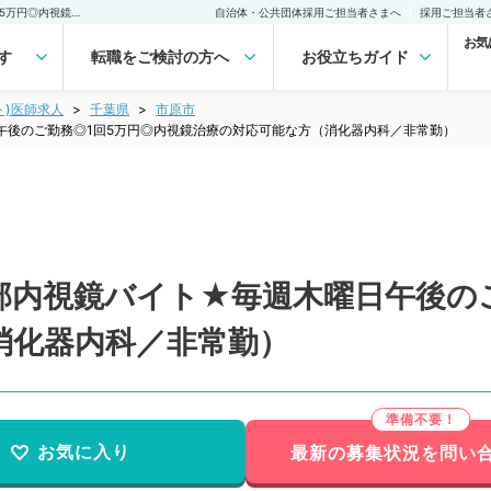
【千葉県／市原市】★下部内視鏡バイト★毎週木曜日午後のご勤務◎1回5万円◎内視鏡治療の対応可能な方（消化器内科／非常勤）非常勤(アルバイト)の求人｜医師の求人・転職・アルバイトは【マイナビDOCTOR】
自治体・公共団体採用ご担当者さまへ
採用ご担当者
お気
す
転職をご検討の方へ
お役立ちガイド
ト)医師求人
千葉県
市原市
午後のご勤務◎1回5万円◎内視鏡治療の対応可能な方（消化器内科／非常勤）
部内視鏡バイト★毎週木曜日午後のご
消化器内科／非常勤）
お気に入り
最新の募集状況を問い