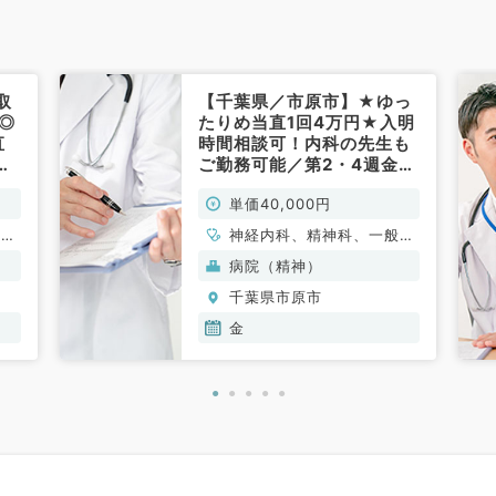
取
【千葉県／市原市】★ゆっ
◎
たりめ当直1回4万円★入明
直
時間相談可！内科の先生も
科
ご勤務可能／第2・4週金曜
の募集◎全身管理管理でき
単価40,000円
る先生歓迎（精神科、一般
内科／非常勤）
脳神
神経内科、精神科、一般内
心臓
科、循環器内科、呼吸器内
病院（精神）
一般
科、消化器内科、内分泌・
千葉県市原市
吸器
代謝内科、腎臓内科、老年
分
内科、血液内科、外科系全
金
全
般、一般外科、膠原病科
外
肛門