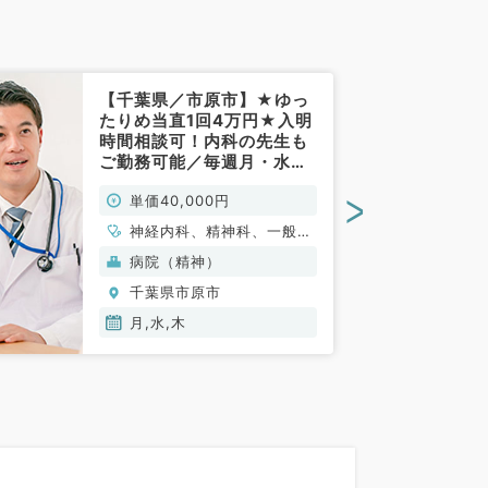
【千葉県／市原市】★ゆっ
たりめ当直1回4万円★入明
時間相談可！内科の先生も
ご勤務可能／毎週月・水・
木曜日から週1曜日でご勤務
>
単価40,000円
可能な精神科病院◎全身管
理管理できる先生歓迎（精
神経内科、精神科、一般内
神科、一般内科／非常勤）
科、循環器内科、呼吸器内
病院（精神）
科、消化器内科、内分泌・
千葉県市原市
代謝内科、腎臓内科、老年
内科、血液内科、外科系全
月,水,木
般、一般外科、膠原病科