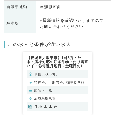
車通勤可能
自動車通勤
※最新情報を確認いたしますので
駐車場
お問い合わせください
この求人と条件が近い求人
【茨城県／坂東市】1回5万・外
来・病棟対応の好条件ゆったり当直
バイト◎毎週月曜日～金曜日の1曜
日～のご勤務です（精神科／非常
勤）
単価50,000円
精神科、一般内科、循環器内科、
呼吸器内科、消化器内科、内分
病院（一般）
泌・代謝内科
茨城県坂東市
月,火,水,木,金