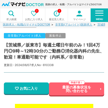
医師の求人・転職・アルバイトはマイナビDOCTOR
0
1
MENU
お気に入り求人
最近見た求人
マイページ
求人検索
医師求人・転職のマイナビDOCTOR
非常勤(アルバイト)医師求人
茨城県
非常勤(アルバイト)求人
募集停止
【茨城県／坂東市】毎週土曜日午前のみ！1回4万
円◎9時～12時30分のご勤務◎消化器内科の先生、
歓迎！車通勤可能です（内科系／非常勤）
更新日 : 2024/06/07
求人No : 610338
最新の募集状況を
お気に入り
問い合わせる