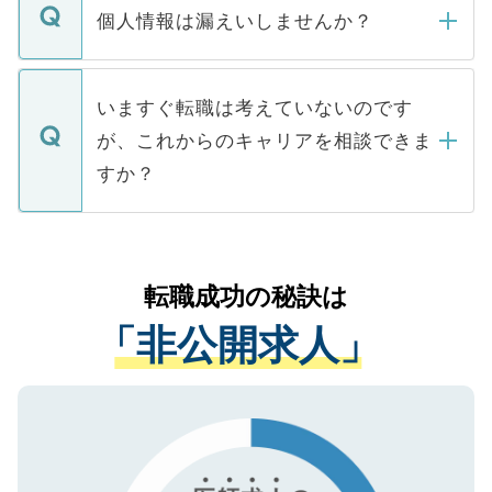
ん。また、仮に応募先から内定をいただい
個人情報は漏えいしませんか？
■応募殺到を避けるため 人気のある医療機
たとしても、ご本人が納得しない限り、内
関を公にしてしまうと、応募が殺到する場
定を承諾する必要はありません。内定先へ
個人情報が漏えいすることはありませんの
合があります。 選考を効率よく行うため
の辞退の連絡はキャリアパートナーが行い
で、ご安心ください。当サイトからの登録
いますぐ転職は考えていないのです
に、医療機関が求める条件に合った人材の
ますので、ご安心ください。
などで収集したご登録者様の個人情報は、
が、これからのキャリアを相談できま
みを人材紹介会社に依頼するケースが増え
ご本人のキャリアアップおよび転職活動の
ています。
すか？
支援を目的に使用いたします。お預かりし
ているすべての個人データはご本人の許可
お気軽にご相談ください。先生専任のキャ
なく、医療機関側に開示したり、第三者に
リアパートナーが将来のご希望などをおう
提供することは一切ありません。また弊社
かがいして、現在の医療機関の状況や紹介
転職成功の秘訣は
は、個人情報の取り扱いについての厳密な
経験をまじえながら、適切なアドバイスを
管理基準を満たした事業者のみに付与され
「非公開求人」
させていただきます。すぐにご転職をされ
る、プライバシーマークを取得済みです。
ない方には、長期的なサポートが可能です
ご登録いただいた個人情報は、SSL（デー
ので、まずはご登録ください。
タ暗号化）によって保護されていますの
で、機密保持に関してもご安心ください。