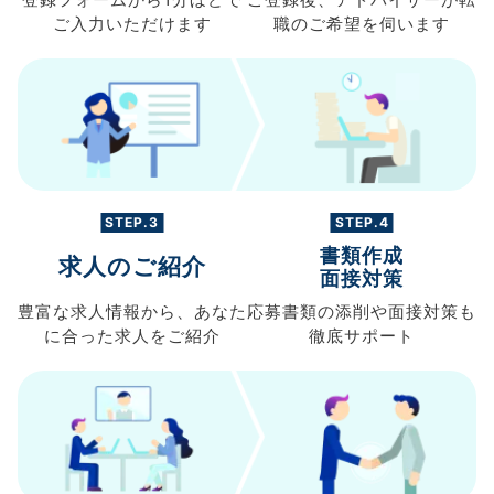
登録フォームから
1分ほどで
ご登録後、
アドバイザーが転
ご入力
いただけます
職の
ご希望を伺います
STEP.3
STEP.4
書類作成
求人のご紹介
面接対策
豊富な求人情報から、
あなた
応募書類の
添削や面接対策も
に合った求人を
ご紹介
徹底サポート