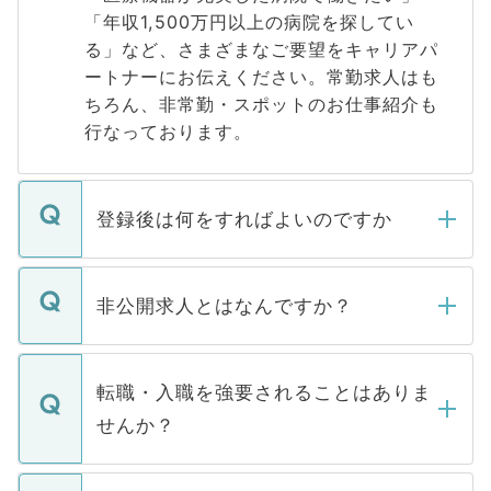
「年収1,500万円以上の病院を探してい
る」など、さまざまなご要望をキャリアパ
ートナーにお伝えください。常勤求人はも
ちろん、非常勤・スポットのお仕事紹介も
行なっております。
登録後は何をすればよいのですか
ご登録いただきましたら、弊社担当者がご
登録内容を確認し、その後メールもしくは
非公開求人とはなんですか？
お電話にて次のステップのご案内をいたし
ます。通常、5営業日以内にはご連絡をせて
マイナビDOCTORで取り扱っている求人の
いただきますので、しばらくお待ちくださ
うち約3割は、Webサイトからご覧いただ
転職・入職を強要されることはありま
い。
けない「非公開求人」です。非公開求人は
せんか？
下記の理由によって、一般には公開してい
ません。
転職・入職を強要することは一切ありませ