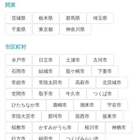
関東
茨城県
栃木県
群馬県
埼玉県
千葉県
東京都
神奈川県
市区町村
水戸市
日立市
土浦市
古河市
石岡市
結城市
龍ケ崎市
下妻市
常総市
常陸太田市
高萩市
北茨城市
笠間市
取手市
牛久市
つくば市
ひたちなか市
鹿嶋市
潮来市
守谷市
常陸大宮市
那珂市
筑西市
坂東市
稲敷市
かすみがうら市
桜川市
神栖市
行方市
鉾田市
つくばみらい市