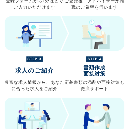
登録フォームから
1分ほどで
ご登録後、
アドバイザーが転
ご入力
いただけます
職の
ご希望を伺います
STEP.3
STEP.4
書類作成
求人のご紹介
面接対策
豊富な求人情報から、
あなた
応募書類の
添削や面接対策も
に合った求人を
ご紹介
徹底サポート