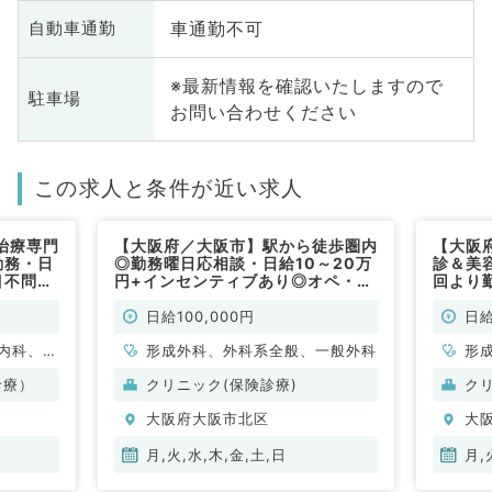
車通勤不可
自動車通勤
※最新情報を確認いたしますので
駐車場
お問い合わせください
この求人と条件が近い求人
治療専門
【大阪府／大阪市】駅から徒歩圏内
【大阪
勤務・日
◎勤務曜日応相談・日給10～20万
診＆美
目不問／
円+インセンティブあり◎オペ・外
回より
来のお仕事です（形成外科／非常
べます
勤）
ブあり
日給100,000円
日給
内科、外
形成外科、外科系全般、一般外科
形
容皮膚
診療）
クリニック(保険診療)
ク
大阪府大阪市北区
大
月,火,水,木,金,土,日
月,