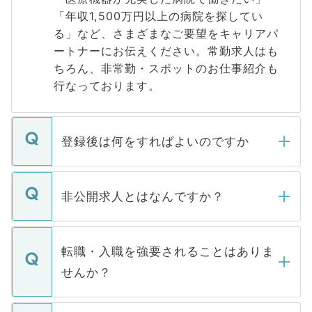
「年収1,500万円以上の病院を探してい
る」など、さまざまなご要望をキャリアパ
ートナーにお伝えください。常勤求人はも
ちろん、非常勤・スポットのお仕事紹介も
行なっております。
登録後は何をすればよいのですか
ご登録いただきましたら、弊社担当者がご
登録内容を確認し、その後メールもしくは
非公開求人とはなんですか？
お電話にて次のステップのご案内をいたし
ます。通常、5営業日以内にはご連絡をせて
マイナビDOCTORで取り扱っている求人の
いただきますので、しばらくお待ちくださ
うち約3割は、Webサイトからご覧いただ
転職・入職を強要されることはありま
い。
けない「非公開求人」です。非公開求人は
せんか？
下記の理由によって、一般には公開してい
ません。
転職・入職を強要することは一切ありませ