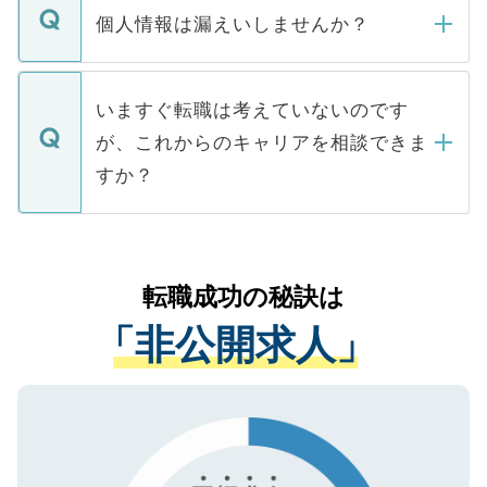
ん。また、仮に応募先から内定をいただい
個人情報は漏えいしませんか？
■応募殺到を避けるため 人気のある医療機
たとしても、ご本人が納得しない限り、内
関を公にしてしまうと、応募が殺到する場
定を承諾する必要はありません。内定先へ
個人情報が漏えいすることはありませんの
合があります。 選考を効率よく行うため
の辞退の連絡はキャリアパートナーが行い
で、ご安心ください。当サイトからの登録
いますぐ転職は考えていないのです
に、医療機関が求める条件に合った人材の
ますので、ご安心ください。
などで収集したご登録者様の個人情報は、
が、これからのキャリアを相談できま
みを人材紹介会社に依頼するケースが増え
ご本人のキャリアアップおよび転職活動の
ています。
すか？
支援を目的に使用いたします。お預かりし
ているすべての個人データはご本人の許可
お気軽にご相談ください。先生専任のキャ
なく、医療機関側に開示したり、第三者に
リアパートナーが将来のご希望などをおう
提供することは一切ありません。また弊社
かがいして、現在の医療機関の状況や紹介
転職成功の秘訣は
は、個人情報の取り扱いについての厳密な
経験をまじえながら、適切なアドバイスを
管理基準を満たした事業者のみに付与され
「非公開求人」
させていただきます。すぐにご転職をされ
る、プライバシーマークを取得済みです。
ない方には、長期的なサポートが可能です
ご登録いただいた個人情報は、SSL（デー
ので、まずはご登録ください。
タ暗号化）によって保護されていますの
で、機密保持に関してもご安心ください。