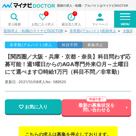
医師の求人・転職・アルバイトはマイナビDOCTOR
0
1
MENU
お気に入り求人
最近見た求人
マイページ
求人検索
医師求人・転職のマイナビDOCTOR
非常勤(アルバイト)医師求人
大阪府
非常勤(アルバイト)求人
科目不問
募集停止
【関西圏／大阪・兵庫・京都・奈良】科目問わず応
募可能！週1曜日からのAGA専門外来◎月～土曜日
にて選べます◎時給1万円（科目不問／非常勤）
更新日 : 2021/10/08
求人No : 589520
最新の募集状況を
お気に入り
問い合わせる
こちらの求人は募集を停止しております。