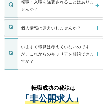
うち約3割は、Webサイトからご覧いただ
転職・入職を強要されることはありま
い。
けない「非公開求人」です。非公開求人は
せんか？
下記の理由によって、一般には公開してい
ません。
転職・入職を強要することは一切ありませ
ん。また、仮に応募先から内定をいただい
個人情報は漏えいしませんか？
■応募殺到を避けるため 人気のある医療機
たとしても、ご本人が納得しない限り、内
関を公にしてしまうと、応募が殺到する場
定を承諾する必要はありません。内定先へ
個人情報が漏えいすることはありませんの
合があります。 選考を効率よく行うため
の辞退の連絡はキャリアパートナーが行い
で、ご安心ください。当サイトからの登録
いますぐ転職は考えていないのです
に、医療機関が求める条件に合った人材の
ますので、ご安心ください。
などで収集したご登録者様の個人情報は、
が、これからのキャリアを相談できま
みを人材紹介会社に依頼するケースが増え
ご本人のキャリアアップおよび転職活動の
ています。
すか？
支援を目的に使用いたします。お預かりし
ているすべての個人データはご本人の許可
お気軽にご相談ください。先生専任のキャ
なく、医療機関側に開示したり、第三者に
リアパートナーが将来のご希望などをおう
提供することは一切ありません。また弊社
かがいして、現在の医療機関の状況や紹介
転職成功の秘訣は
は、個人情報の取り扱いについての厳密な
経験をまじえながら、適切なアドバイスを
管理基準を満たした事業者のみに付与され
「非公開求人」
させていただきます。すぐにご転職をされ
る、プライバシーマークを取得済みです。
ない方には、長期的なサポートが可能です
ご登録いただいた個人情報は、SSL（デー