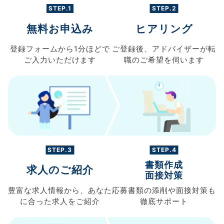
STEP.1
STEP.2
無料お申込み
ヒアリング
登録フォームから
1分ほどで
ご登録後、
アドバイザーが転
ご入力
いただけます
職の
ご希望を伺います
STEP.3
STEP.4
書類作成
求人のご紹介
面接対策
豊富な求人情報から、
あなた
応募書類の
添削や面接対策も
に合った求人を
ご紹介
徹底サポート