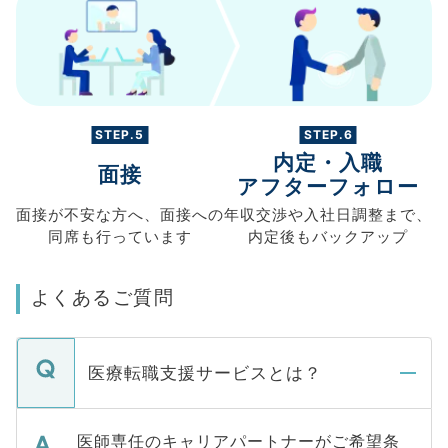
STEP.5
STEP.6
内定・入職
面接
アフターフォロー
面接が不安な方へ、
面接への
年収交渉や
入社日調整まで、
同席も
行っています
内定後もバックアップ
よくあるご質問
医療転職支援サービスとは？
医師専任のキャリアパートナーがご希望条