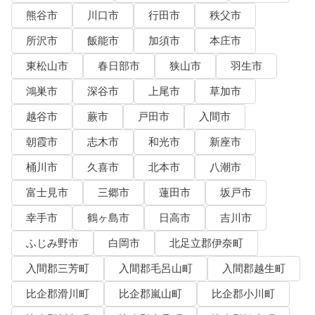
熊谷市
川口市
行田市
秩父市
所沢市
飯能市
加須市
本庄市
東松山市
春日部市
狭山市
羽生市
鴻巣市
深谷市
上尾市
草加市
越谷市
蕨市
戸田市
入間市
朝霞市
志木市
和光市
新座市
桶川市
久喜市
北本市
八潮市
富士見市
三郷市
蓮田市
坂戸市
幸手市
鶴ヶ島市
日高市
吉川市
ふじみ野市
白岡市
北足立郡伊奈町
入間郡三芳町
入間郡毛呂山町
入間郡越生町
比企郡滑川町
比企郡嵐山町
比企郡小川町