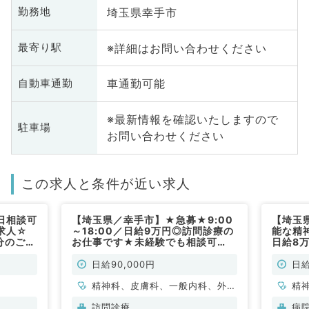
埼玉県幸手市
勤務地
※詳細はお問い合わせください
最寄り駅
車通勤可能
自動車通勤
※最新情報を確認いたしますので
駐車場
お問い合わせください
この求人と条件が近い求人
日相談可
【埼玉県／幸手市】★急募★9:00
【埼玉
求人☆
～18:00／日給9万円◎訪問診療の
能な精
分のご勤
お仕事です★未経験でも相談可
日給8万
来る先
能！(非常勤／内科系・外科系)
務◎月
の精神科
生、歓
日給90,000円
日給
病院～
精神科、皮膚科、一般内科、外科
精
系全般、一般外科
訪問診療
病