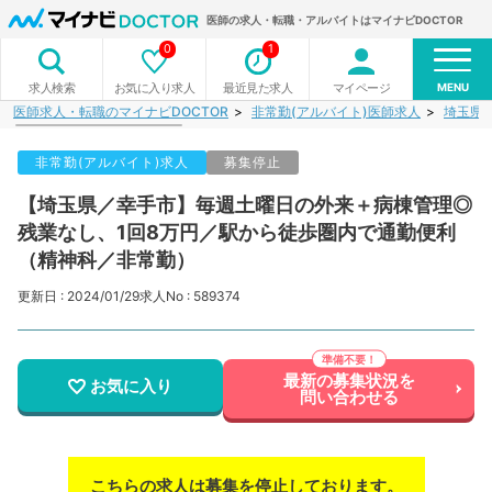
医師の求人・転職・アルバイトはマイナビDOCTOR
0
1
MENU
お気に入り求人
最近見た求人
マイページ
求人検索
医師求人・転職のマイナビDOCTOR
非常勤(アルバイト)医師求人
埼玉県
非常勤(アルバイト)求人
募集停止
【埼玉県／幸手市】毎週土曜日の外来＋病棟管理◎
残業なし、1回8万円／駅から徒歩圏内で通勤便利
（精神科／非常勤）
更新日 : 2024/01/29
求人No : 589374
最新の募集状況を
お気に入り
問い合わせる
こちらの求人は募集を停止しております。