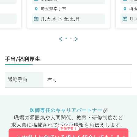
埼玉県幸手市
埼
月,火,水,木,金,土,日
月,
<
>
手当/福利厚生
有り
通勤手当
医師専任のキャリアパートナー
が
職場の雰囲気や人間関係、
教育・研修制度など
求人票に掲載されていない情報をお伝えします。