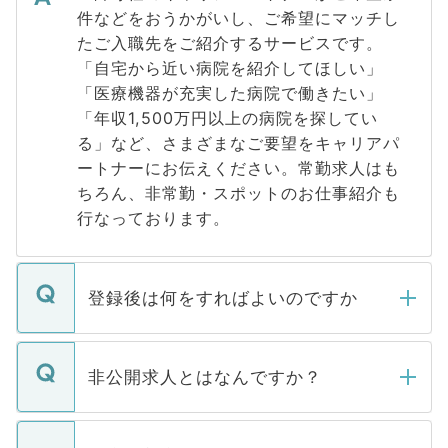
件などをおうかがいし、ご希望にマッチし
たご入職先をご紹介するサービスです。
「自宅から近い病院を紹介してほしい」
「医療機器が充実した病院で働きたい」
「年収1,500万円以上の病院を探してい
る」など、さまざまなご要望をキャリアパ
ートナーにお伝えください。常勤求人はも
ちろん、非常勤・スポットのお仕事紹介も
行なっております。
登録後は何をすればよいのですか
ご登録いただきましたら、弊社担当者がご
登録内容を確認し、その後メールもしくは
非公開求人とはなんですか？
お電話にて次のステップのご案内をいたし
ます。通常、5営業日以内にはご連絡をせて
マイナビDOCTORで取り扱っている求人の
いただきますので、しばらくお待ちくださ