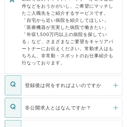
件などをおうかがいし、ご希望にマッチし
たご入職先をご紹介するサービスです。
「自宅から近い病院を紹介してほしい」
「医療機器が充実した病院で働きたい」
「年収1,500万円以上の病院を探してい
る」など、さまざまなご要望をキャリアパ
ートナーにお伝えください。常勤求人はも
ちろん、非常勤・スポットのお仕事紹介も
行なっております。
登録後は何をすればよいのですか
ご登録いただきましたら、弊社担当者がご
登録内容を確認し、その後メールもしくは
非公開求人とはなんですか？
お電話にて次のステップのご案内をいたし
ます。通常、5営業日以内にはご連絡をせて
マイナビDOCTORで取り扱っている求人の