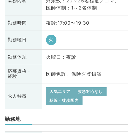
外来数：20～25名程度／コマ、
業務内容
医師体制：1～2名体制
夜診:17:00〜19:30
勤務時間
火
勤務曜日
火曜日 : 夜診
勤務体系
応募資格・
医師免許、保険医登録済
経験
人気エリア
救急対応なし
求人特徴
駅近・徒歩圏内
勤務地