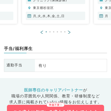
分泌・代謝内科、腎臓内科、老年
東京都杉並区
東
内科、血液内科、膠原病科
月,火,水,木,金,土,日
月
<
>
手当/福利厚生
有り
通勤手当
医師専任のキャリアパートナー
が
職場の雰囲気や人間関係、
教育・研修制度など
求人票に掲載されていない情報をお伝えします。