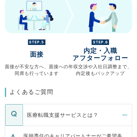
STEP.5
STEP.6
内定・入職
面接
アフターフォロー
面接が不安な方へ、
面接への
年収交渉や
入社日調整まで、
同席も
行っています
内定後もバックアップ
よくあるご質問
医療転職支援サービスとは？
医師専任のキャリアパートナーがご希望条