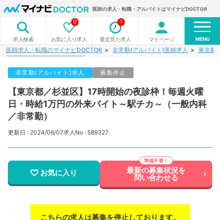
医師の求人・転職・アルバイトはマイナビDOCTOR
0
1
MENU
お気に入り求人
最近見た求人
マイページ
求人検索
医師求人・転職のマイナビDOCTOR
非常勤(アルバイト)医師求人
東京都
非常勤(アルバイト)求人
募集停止
【東京都／杉並区】17時開始の夜診枠！毎週火曜
日・時給1万円の外来バイト～駅チカ～（一般内科
／非常勤）
更新日 : 2024/06/07
求人No : 589327
最新の募集状況を
お気に入り
問い合わせる
こちらの求人は募集を停止しております。