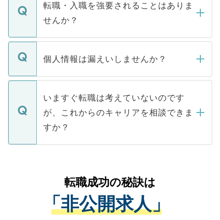
いただきますので、しばらくお待ちくださ
うち約3割は、Webサイトからご覧いただ
転職・入職を強要されることはありま
い。
けない「非公開求人」です。非公開求人は
せんか？
下記の理由によって、一般には公開してい
ません。
転職・入職を強要することは一切ありませ
ん。また、仮に応募先から内定をいただい
個人情報は漏えいしませんか？
■応募殺到を避けるため 人気のある医療機
たとしても、ご本人が納得しない限り、内
関を公にしてしまうと、応募が殺到する場
定を承諾する必要はありません。内定先へ
個人情報が漏えいすることはありませんの
合があります。 選考を効率よく行うため
の辞退の連絡はキャリアパートナーが行い
で、ご安心ください。当サイトからの登録
いますぐ転職は考えていないのです
に、医療機関が求める条件に合った人材の
ますので、ご安心ください。
などで収集したご登録者様の個人情報は、
が、これからのキャリアを相談できま
みを人材紹介会社に依頼するケースが増え
ご本人のキャリアアップおよび転職活動の
ています。
すか？
支援を目的に使用いたします。お預かりし
ているすべての個人データはご本人の許可
お気軽にご相談ください。先生専任のキャ
なく、医療機関側に開示したり、第三者に
リアパートナーが将来のご希望などをおう
提供することは一切ありません。また弊社
かがいして、現在の医療機関の状況や紹介
転職成功の秘訣は
は、個人情報の取り扱いについての厳密な
経験をまじえながら、適切なアドバイスを
管理基準を満たした事業者のみに付与され
「非公開求人」
させていただきます。すぐにご転職をされ
る、プライバシーマークを取得済みです。
ない方には、長期的なサポートが可能です
ご登録いただいた個人情報は、SSL（デー