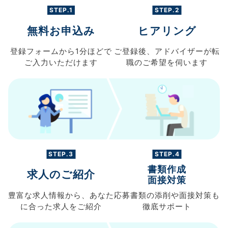
STEP.1
STEP.2
無料お申込み
ヒアリング
登録フォームから
1分ほどで
ご登録後、
アドバイザーが転
ご入力
いただけます
職の
ご希望を伺います
STEP.3
STEP.4
書類作成
求人のご紹介
面接対策
豊富な求人情報から、
あなた
応募書類の
添削や面接対策も
に合った求人を
ご紹介
徹底サポート