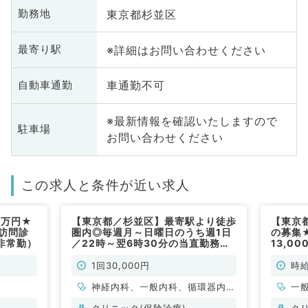
東京都杉並区
勤務地
※詳細はお問い合わせください
最寄り駅
車通勤不可
自動車通勤
※最新情報を確認いたしますので
駐車場
お問い合わせください
この求人と条件が近い求人
1万円★
【東京都／杉並区】最寄駅より徒歩
【東京都
訪問診
圏内◎毎週月～日曜日のうち週1日
の募集
非常勤）
／22時～翌6時30分の当直勤務☆1
13,0
回3万円＋インセンティブ／待機の
18時
お仕事です（内科系／非常勤）
非常勤
1回30,000円
時給
神経内科、一般内科、循環器内
一
科、呼吸器内科、消化器内科、内
クリニック(保険診療)
ク