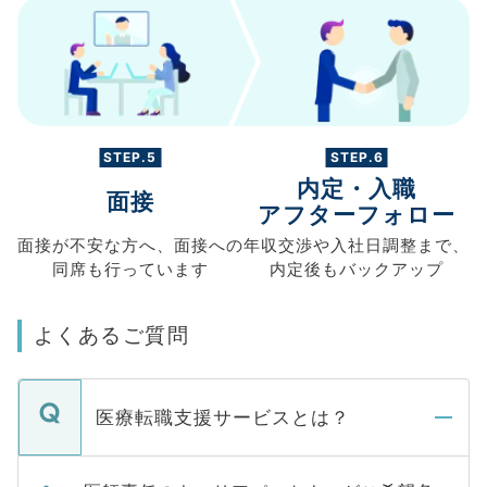
STEP.5
STEP.6
内定・入職
面接
アフターフォロー
面接が不安な方へ、
面接への
年収交渉や
入社日調整まで、
同席も
行っています
内定後もバックアップ
よくあるご質問
医療転職支援サービスとは？