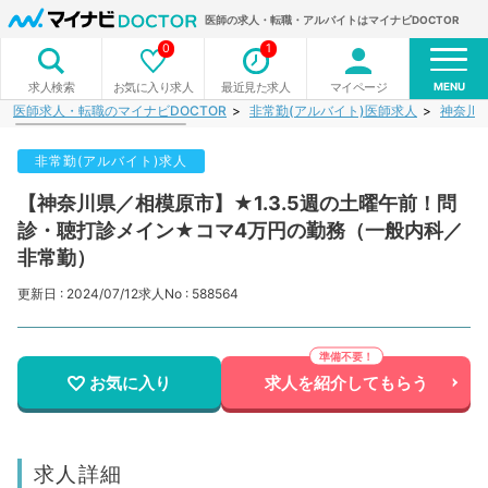
医師の求人・転職・アルバイトはマイナビDOCTOR
0
1
MENU
お気に入り求人
最近見た求人
マイページ
求人検索
医師求人・転職のマイナビDOCTOR
非常勤(アルバイト)医師求人
神奈川
非常勤(アルバイト)求人
【神奈川県／相模原市】★1.3.5週の土曜午前！問
診・聴打診メイン★コマ4万円の勤務（一般内科／
非常勤）
更新日 : 2024/07/12
求人No : 588564
お気に入り
求人を紹介してもらう
求人詳細