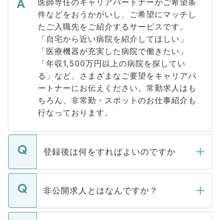
医師専任のキャリアパートナーがご希望条
件などをおうかがいし、ご希望にマッチし
たご入職先をご紹介するサービスです。
「自宅から近い病院を紹介してほしい」
「医療機器が充実した病院で働きたい」
「年収1,500万円以上の病院を探してい
る」など、さまざまなご要望をキャリアパ
ートナーにお伝えください。常勤求人はも
ちろん、非常勤・スポットのお仕事紹介も
行なっております。
登録後は何をすればよいのですか
ご登録いただきましたら、弊社担当者がご
登録内容を確認し、その後メールもしくは
非公開求人とはなんですか？
お電話にて次のステップのご案内をいたし
ます。通常、5営業日以内にはご連絡をせて
マイナビDOCTORで取り扱っている求人の