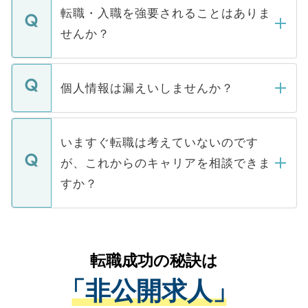
いただきますので、しばらくお待ちくださ
うち約3割は、Webサイトからご覧いただ
転職・入職を強要されることはありま
い。
けない「非公開求人」です。非公開求人は
せんか？
下記の理由によって、一般には公開してい
ません。
転職・入職を強要することは一切ありませ
ん。また、仮に応募先から内定をいただい
個人情報は漏えいしませんか？
■応募殺到を避けるため 人気のある医療機
たとしても、ご本人が納得しない限り、内
関を公にしてしまうと、応募が殺到する場
定を承諾する必要はありません。内定先へ
個人情報が漏えいすることはありませんの
合があります。 選考を効率よく行うため
の辞退の連絡はキャリアパートナーが行い
で、ご安心ください。当サイトからの登録
いますぐ転職は考えていないのです
に、医療機関が求める条件に合った人材の
ますので、ご安心ください。
などで収集したご登録者様の個人情報は、
が、これからのキャリアを相談できま
みを人材紹介会社に依頼するケースが増え
ご本人のキャリアアップおよび転職活動の
ています。
すか？
支援を目的に使用いたします。お預かりし
ているすべての個人データはご本人の許可
お気軽にご相談ください。先生専任のキャ
なく、医療機関側に開示したり、第三者に
リアパートナーが将来のご希望などをおう
提供することは一切ありません。また弊社
かがいして、現在の医療機関の状況や紹介
転職成功の秘訣は
は、個人情報の取り扱いについての厳密な
経験をまじえながら、適切なアドバイスを
管理基準を満たした事業者のみに付与され
「非公開求人」
させていただきます。すぐにご転職をされ
る、プライバシーマークを取得済みです。
ない方には、長期的なサポートが可能です