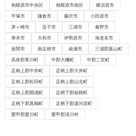
相模原市中央区
相模原市南区
横須賀市
平塚市
鎌倉市
藤沢市
小田原市
茅ヶ崎市
逗子市
三浦市
秦野市
厚木市
大和市
伊勢原市
海老名市
座間市
南足柄市
綾瀬市
三浦郡葉山町
高座郡寒川町
中郡大磯町
中郡二宮町
足柄上郡中井町
足柄上郡大井町
足柄上郡松田町
足柄上郡山北町
足柄上郡開成町
足柄下郡箱根町
足柄下郡真鶴町
足柄下郡湯河原町
愛甲郡愛川町
愛甲郡清川村