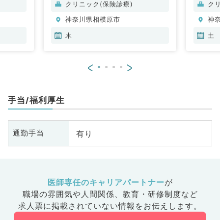
クリニック(保険診療)
ク
、血液内
科
科
神奈川県相模原市
神
木
土
<
>
手当/福利厚生
有り
通勤手当
医師専任のキャリアパートナー
が
職場の雰囲気や人間関係、
教育・研修制度など
求人票に掲載されていない情報をお伝えします。