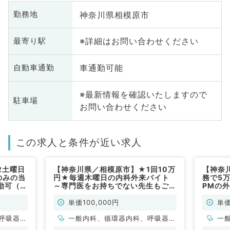
神奈川県相模原市
勤務地
※詳細はお問い合わせください
最寄り駅
車通勤可能
自動車通勤
※最新情報を確認いたしますので
駐車場
お問い合わせください
この求人と条件が近い求人
2土曜日
【神奈川県／相模原市】★1回10万
【神奈
のみの当
円★毎週木曜日の内科外来バイト
務で5
勤可（内
～専門医をお持ちでない先生もご応
PMの
募可能です～（内科系／非常勤）
でない
系／非
単価100,000円
単価
呼吸器内
一般内科、循環器内科、呼吸器内
一
・代謝内
科、消化器内科、内分泌・代謝内
科