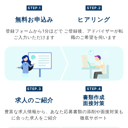
STEP.1
STEP.2
無料お申込み
ヒアリング
登録フォームから
1分ほどで
ご登録後、
アドバイザーが転
ご入力
いただけます
職の
ご希望を伺います
STEP.3
STEP.4
書類作成
求人のご紹介
面接対策
豊富な求人情報から、
あなた
応募書類の
添削や面接対策も
に合った求人を
ご紹介
徹底サポート