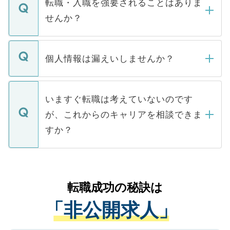
うち約3割は、Webサイトからご覧いただ
転職・入職を強要されることはありま
い。
けない「非公開求人」です。非公開求人は
せんか？
下記の理由によって、一般には公開してい
ません。
転職・入職を強要することは一切ありませ
ん。また、仮に応募先から内定をいただい
個人情報は漏えいしませんか？
■応募殺到を避けるため 人気のある医療機
たとしても、ご本人が納得しない限り、内
関を公にしてしまうと、応募が殺到する場
定を承諾する必要はありません。内定先へ
個人情報が漏えいすることはありませんの
合があります。 選考を効率よく行うため
の辞退の連絡はキャリアパートナーが行い
で、ご安心ください。当サイトからの登録
いますぐ転職は考えていないのです
に、医療機関が求める条件に合った人材の
ますので、ご安心ください。
などで収集したご登録者様の個人情報は、
が、これからのキャリアを相談できま
みを人材紹介会社に依頼するケースが増え
ご本人のキャリアアップおよび転職活動の
ています。
すか？
支援を目的に使用いたします。お預かりし
ているすべての個人データはご本人の許可
お気軽にご相談ください。先生専任のキャ
なく、医療機関側に開示したり、第三者に
リアパートナーが将来のご希望などをおう
提供することは一切ありません。また弊社
かがいして、現在の医療機関の状況や紹介
転職成功の秘訣は
は、個人情報の取り扱いについての厳密な
経験をまじえながら、適切なアドバイスを
管理基準を満たした事業者のみに付与され
「非公開求人」
させていただきます。すぐにご転職をされ
る、プライバシーマークを取得済みです。
ない方には、長期的なサポートが可能です
ご登録いただいた個人情報は、SSL（デー