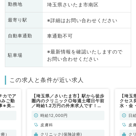
埼玉県さいたま市南区
勤務地
※詳細はお問い合わせください
最寄り駅
車通勤不可
自動車通勤
※最新情報を確認いたしますので
駐車場
お問い合わせください
この求人と条件が近い求人
チカでア
【埼玉県／さいたま市】駅から徒歩
【埼玉
のみご勤
圏内のクリニック◎毎週土曜日午前
クセス
事※美容
／時給1.2万円の外来求人です！
水・金
膚科／非
（皮膚科／非常勤）
務可能
科／非
時給12,000円
日給
皮膚科
皮
診療）
クリニック(保険診療)
ク