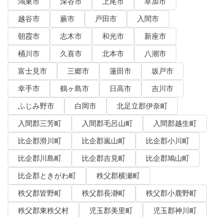
鴻巣市
深谷市
上尾市
草加市
越谷市
蕨市
戸田市
入間市
朝霞市
志木市
和光市
新座市
桶川市
久喜市
北本市
八潮市
富士見市
三郷市
蓮田市
坂戸市
幸手市
鶴ヶ島市
日高市
吉川市
ふじみ野市
白岡市
北足立郡伊奈町
入間郡三芳町
入間郡毛呂山町
入間郡越生町
比企郡滑川町
比企郡嵐山町
比企郡小川町
比企郡川島町
比企郡吉見町
比企郡鳩山町
比企郡ときがわ町
秩父郡横瀬町
秩父郡皆野町
秩父郡長瀞町
秩父郡小鹿野町
秩父郡東秩父村
児玉郡美里町
児玉郡神川町