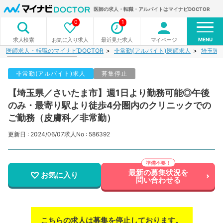
医師の求人・転職・アルバイトはマイナビDOCTOR
0
1
MENU
お気に入り求人
最近見た求人
マイページ
求人検索
医師求人・転職のマイナビDOCTOR
非常勤(アルバイト)医師求人
埼玉県
非常勤(アルバイト)求人
募集停止
【埼玉県／さいたま市】週1日より勤務可能◎午後
のみ・最寄り駅より徒歩4分圏内のクリニックでの
ご勤務（皮膚科／非常勤）
更新日 : 2024/06/07
求人No : 586392
最新の募集状況を
お気に入り
問い合わせる
こちらの求人は募集を停止しております。