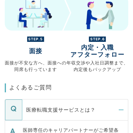
STEP.5
STEP.6
内定・入職
面接
アフターフォロー
面接が不安な方へ、
面接への
年収交渉や
入社日調整まで、
同席も
行っています
内定後もバックアップ
よくあるご質問
医療転職支援サービスとは？
医師専任のキャリアパートナーがご希望条