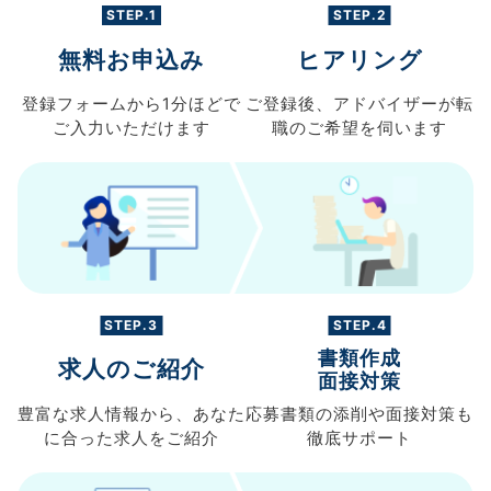
STEP.1
STEP.2
無料お申込み
ヒアリング
登録フォームから
1分ほどで
ご登録後、
アドバイザーが転
ご入力
いただけます
職の
ご希望を伺います
STEP.3
STEP.4
書類作成
求人のご紹介
面接対策
豊富な求人情報から、
あなた
応募書類の
添削や面接対策も
に合った求人を
ご紹介
徹底サポート