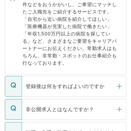
件などをおうかがいし、ご希望にマッチし
たご入職先をご紹介するサービスです。
「自宅から近い病院を紹介してほしい」
「医療機器が充実した病院で働きたい」
「年収1,500万円以上の病院を探してい
る」など、さまざまなご要望をキャリアパ
ートナーにお伝えください。常勤求人はも
ちろん、非常勤・スポットのお仕事紹介も
行なっております。
登録後は何をすればよいのですか
ご登録いただきましたら、弊社担当者がご
登録内容を確認し、その後メールもしくは
非公開求人とはなんですか？
お電話にて次のステップのご案内をいたし
ます。通常、5営業日以内にはご連絡をせて
マイナビDOCTORで取り扱っている求人の
いただきますので、しばらくお待ちくださ