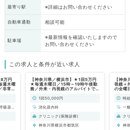
※詳細はお問い合わせください
最寄り駅
相談可能
自動車通勤
※最新情報を確認いたしますので
駐車場
お問い合わせください
この求人と条件が近い求人
.8万円
【神奈川県／横浜市】★1回5万円
【神奈
毎週木曜
★毎週木曜日／15時～19時午後勤
視鏡＋
／非常
務／外来・内視鏡のアルバイトです
の全曜
（消化器内科／非常勤）
低保証
器内科
1回50,000円
時給
呼吸器内
消化器内科
一
・代謝内
クリニック(保険診療)
ク
神奈川県横浜市都筑区
神