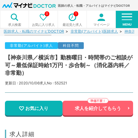
医師の求人・転職・アルバイトはマイナビDOCTOR
0
1
MENU
お気に入り求人
最近見た求人
マイページ
求人検索
医師求人・転職のマイナビDOCTOR
非常勤(アルバイト)医師求人
神奈川
非常勤(アルバイト)求人
科目不問
【神奈川県／横浜市】勤務曜日・時間帯のご相談が
可～最低保証時給1万円・歩合制～（消化器内科／
非常勤）
更新日 : 2020/10/06
求人No : 552521
お気に入り
求人を紹介してもらう
求人詳細