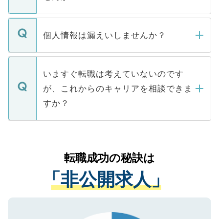
下記の理由によって、一般には公開してい
ません。
転職・入職を強要することは一切ありませ
ん。また、仮に応募先から内定をいただい
個人情報は漏えいしませんか？
■応募殺到を避けるため 人気のある医療機
たとしても、ご本人が納得しない限り、内
関を公にしてしまうと、応募が殺到する場
定を承諾する必要はありません。内定先へ
個人情報が漏えいすることはありませんの
合があります。 選考を効率よく行うため
の辞退の連絡はキャリアパートナーが行い
で、ご安心ください。当サイトからの登録
いますぐ転職は考えていないのです
に、医療機関が求める条件に合った人材の
ますので、ご安心ください。
などで収集したご登録者様の個人情報は、
が、これからのキャリアを相談できま
みを人材紹介会社に依頼するケースが増え
ご本人のキャリアアップおよび転職活動の
ています。
すか？
支援を目的に使用いたします。お預かりし
ているすべての個人データはご本人の許可
お気軽にご相談ください。先生専任のキャ
なく、医療機関側に開示したり、第三者に
リアパートナーが将来のご希望などをおう
提供することは一切ありません。また弊社
かがいして、現在の医療機関の状況や紹介
転職成功の秘訣は
は、個人情報の取り扱いについての厳密な
経験をまじえながら、適切なアドバイスを
管理基準を満たした事業者のみに付与され
「非公開求人」
させていただきます。すぐにご転職をされ
る、プライバシーマークを取得済みです。
ない方には、長期的なサポートが可能です
ご登録いただいた個人情報は、SSL（デー
ので、まずはご登録ください。
タ暗号化）によって保護されていますの
で、機密保持に関してもご安心ください。