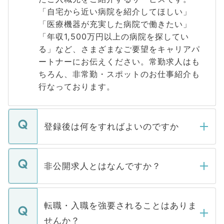
「自宅から近い病院を紹介してほしい」
「医療機器が充実した病院で働きたい」
「年収1,500万円以上の病院を探してい
る」など、さまざまなご要望をキャリアパ
ートナーにお伝えください。常勤求人はも
ちろん、非常勤・スポットのお仕事紹介も
行なっております。
登録後は何をすればよいのですか
ご登録いただきましたら、弊社担当者がご
登録内容を確認し、その後メールもしくは
非公開求人とはなんですか？
お電話にて次のステップのご案内をいたし
ます。通常、5営業日以内にはご連絡をせて
マイナビDOCTORで取り扱っている求人の
いただきますので、しばらくお待ちくださ
うち約3割は、Webサイトからご覧いただ
転職・入職を強要されることはありま
い。
けない「非公開求人」です。非公開求人は
せんか？