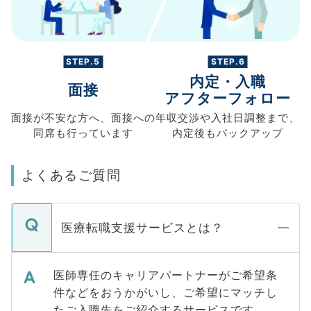
STEP.5
STEP.6
内定・入職
面接
アフターフォロー
面接が不安な方へ、
面接への
年収交渉や
入社日調整まで、
同席も
行っています
内定後もバックアップ
よくあるご質問
医療転職支援サービスとは？
医師専任のキャリアパートナーがご希望条
件などをおうかがいし、ご希望にマッチし
たご入職先をご紹介するサービスです。