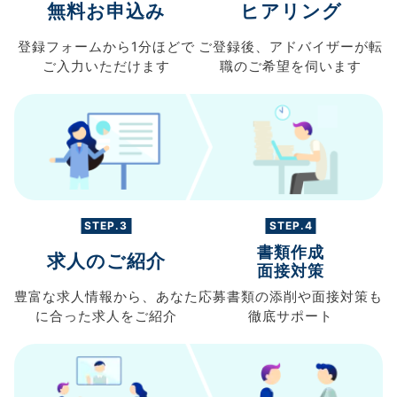
無料お申込み
ヒアリング
登録フォームから
1分ほどで
ご登録後、
アドバイザーが転
ご入力
いただけます
職の
ご希望を伺います
STEP.3
STEP.4
書類作成
求人のご紹介
面接対策
豊富な求人情報から、
あなた
応募書類の
添削や面接対策も
に合った求人を
ご紹介
徹底サポート