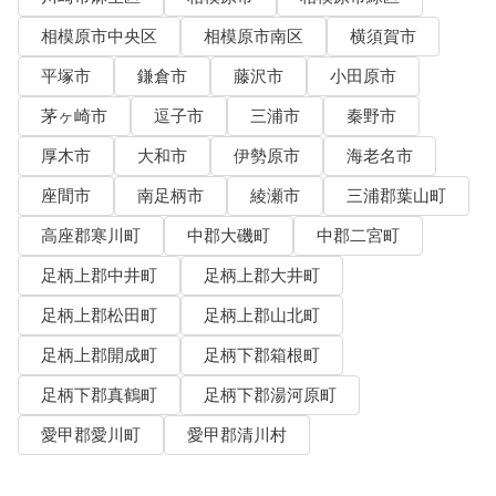
相模原市中央区
相模原市南区
横須賀市
平塚市
鎌倉市
藤沢市
小田原市
茅ヶ崎市
逗子市
三浦市
秦野市
厚木市
大和市
伊勢原市
海老名市
座間市
南足柄市
綾瀬市
三浦郡葉山町
高座郡寒川町
中郡大磯町
中郡二宮町
足柄上郡中井町
足柄上郡大井町
足柄上郡松田町
足柄上郡山北町
足柄上郡開成町
足柄下郡箱根町
足柄下郡真鶴町
足柄下郡湯河原町
愛甲郡愛川町
愛甲郡清川村