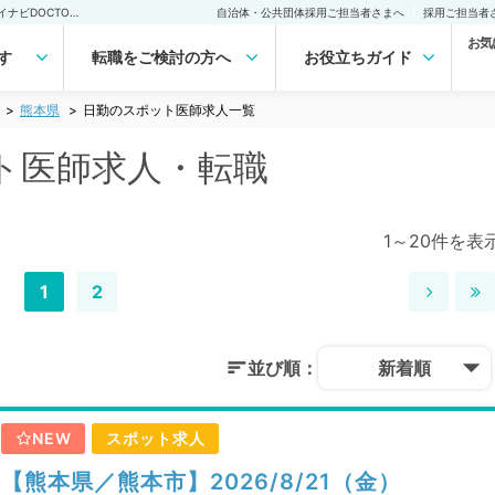
熊本県 日勤のスポット医師求人｜医師の求人・転職・アルバイトは【マイナビDOCTOR】
自治体・公共団体採用ご担当者さまへ
採用ご担当者
お気
す
転職をご検討の方へ
お役立ちガイド
熊本県
日勤のスポット医師求人一覧
ト医師求人・転職
1～20件を表
1
2
並び順：
新着順
NEW
スポット求人
【熊本県／熊本市】2026/8/21（金）