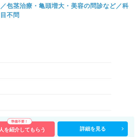
／包茎治療・亀頭増大・美容の問診など／科
目不問
）
詳細を
見る
人を
紹介してもらう