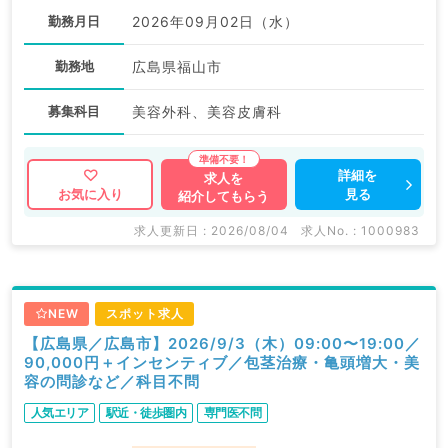
勤務月日
2026年09月02日（水）
勤務地
広島県福山市
募集科目
美容外科、美容皮膚科
詳細を
求人を
見る
お気に入り
紹介してもらう
求人更新日 : 2026/08/04
求人No. : 1000983
NEW
スポット求人
【広島県／広島市】2026/9/3（木）09:00〜19:00／
90,000円＋インセンティブ／包茎治療・亀頭増大・美
容の問診など／科目不問
人気エリア
駅近・徒歩圏内
専門医不問