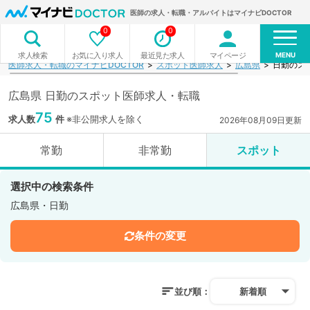
医師の求人・転職・アルバイトはマイナビDOCTOR
0
0
MENU
お気に入り求人
最近見た求人
マイページ
求人検索
医師求人・転職のマイナビDOCTOR
スポット医師求人
広島県
日勤のス
広島県 日勤のスポット医師求人・転職
75
求人数
件
※非公開求人を除く
2026年08月09日更新
常勤
非常勤
スポット
選択中の検索条件
広島県・日勤
条件の変更
並び順：
新着順