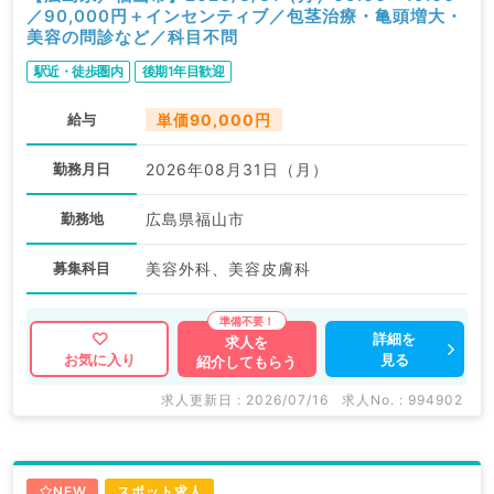
／90,000円＋インセンティブ／包茎治療・亀頭増大・
美容の問診など／科目不問
駅近・徒歩圏内
後期1年目歓迎
給与
単価90,000円
勤務月日
2026年08月31日（月）
勤務地
広島県福山市
募集科目
美容外科、美容皮膚科
詳細を
求人を
見る
お気に入り
紹介してもらう
求人更新日 : 2026/07/16
求人No. : 994902
NEW
スポット求人