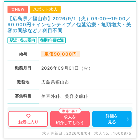
NEW
スポット求人
【広島県／福山市】2026/9/1（火）09:00〜19:00／
90,000円＋インセンティブ／包茎治療・亀頭増大・美
容の問診など／科目不問
駅近・徒歩圏内
後期1年目歓迎
給与
単価90,000円
勤務月日
2026年09月01日（火）
勤務地
広島県福山市
募集科目
美容外科、美容皮膚科
詳細を
求人を
見る
お気に入り
紹介してもらう
求人更新日 : 2026/08/04
求人No. : 1000975