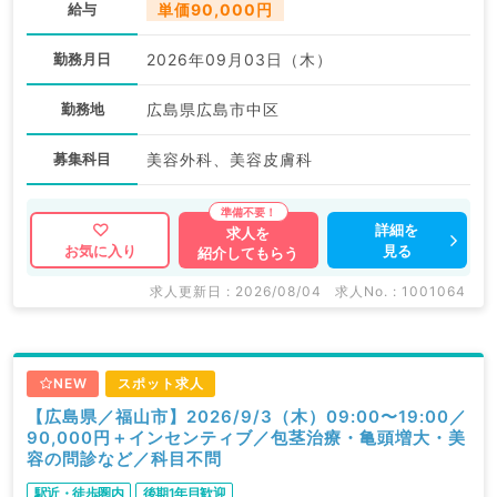
給与
単価90,000円
勤務月日
2026年09月03日（木）
勤務地
広島県広島市中区
募集科目
美容外科、美容皮膚科
詳細を
求人を
見る
お気に入り
紹介してもらう
求人更新日 : 2026/08/04
求人No. : 1001064
NEW
スポット求人
【広島県／福山市】2026/9/3（木）09:00〜19:00／
90,000円＋インセンティブ／包茎治療・亀頭増大・美
容の問診など／科目不問
駅近・徒歩圏内
後期1年目歓迎