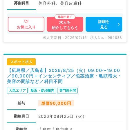
募集科目
美容外科、美容皮膚科
詳細を
求人を
見る
お気に入り
紹介してもらう
求人更新日 : 2026/07/16
求人No. : 994888
スポット求人
【広島県／広島市】2026/8/25（火）09:00〜19:00
／90,000円＋インセンティブ／包茎治療・亀頭増大・
美容の問診など／科目不問
人気エリア
駅近・徒歩圏内
専門医不問
給与
単価90,000円
勤務月日
2026年08月25日（火）
勤務地
広島県広島市中区