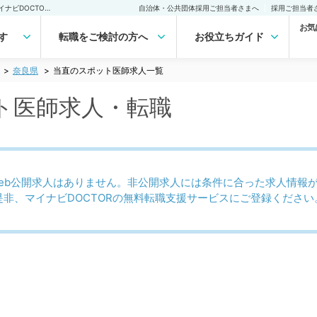
奈良県 当直のスポット医師求人｜医師の求人・転職・アルバイトは【マイナビDOCTOR】
自治体・公共団体採用ご担当者さまへ
採用ご担当者
お気
す
転職をご検討の方へ
お役立ちガイド
奈良県
当直のスポット医師求人一覧
ト医師求人・転職
eb公開求人はありません。非公開求人には条件に合った求人情報
是非、マイナビDOCTORの無料転職支援サービスにご登録ください