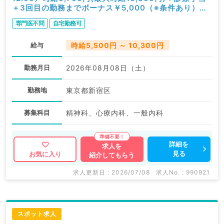
＋3回目の勤務までボーナス￥5,000（※条件あり）／
オンライン診療／精神科・心療内科（初期研修を除く精
専門医不問
自宅勤務可
神科経験必須／スポット可）
給与
時給5,500円 ～ 10,300円
勤務月日
2026年08月08日（土）
勤務地
東京都新宿区
募集科目
精神科、心療内科、一般内科
詳細を
求人を
見る
お気に入り
紹介してもらう
求人更新日 : 2026/07/08
求人No. : 990921
スポット求人