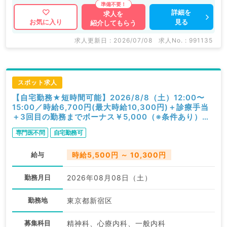
詳細を
求人を
見る
お気に入り
紹介してもらう
求人更新日 : 2026/07/08
求人No. : 991135
スポット求人
【自宅勤務★短時間可能】2026/8/8（土）12:00〜
15:00／時給6,700円(最大時給10,300円)＋診療手当
＋3回目の勤務までボーナス￥5,000（※条件あり）／
オンライン診療／精神科・心療内科（初期研修を除く精
専門医不問
自宅勤務可
神科経験必須／スポット可）
給与
時給5,500円 ～ 10,300円
勤務月日
2026年08月08日（土）
勤務地
東京都新宿区
募集科目
精神科、心療内科、一般内科