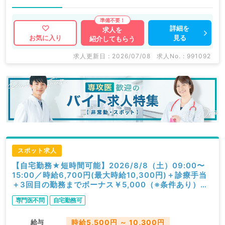
詳細を
求人を
見る
お気に入り
紹介してもらう
求人更新日 : 2026/07/08
求人No. : 991092
スポット求人
【自宅勤務★短時間可能】2026/8/8（土）09:00〜
15:00／時給6,700円(最大時給10,300円)＋診療手当
＋3回目の勤務までボーナス￥5,000（※条件あり）／
オンライン診療／精神科・心療内科（初期研修を除く精
専門医不問
自宅勤務可
神科経験必須／スポット可）
給与
時給5,500円 ～ 10,300円