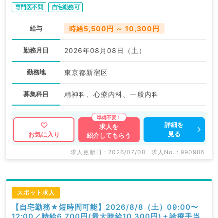
オンライン診療／精神科・心療内科（初期研修を除く精
専門医不問
自宅勤務可
神科経験必須／スポット可）
給与
時給5,500円 ～ 10,300円
勤務月日
2026年08月08日（土）
勤務地
東京都新宿区
募集科目
精神科、心療内科、一般内科
詳細を
求人を
見る
お気に入り
紹介してもらう
求人更新日 : 2026/07/08
求人No. : 990986
スポット求人
【自宅勤務★短時間可能】2026/8/8（土）09:00〜
12:00／時給6,700円(最大時給10,300円)＋診療手当