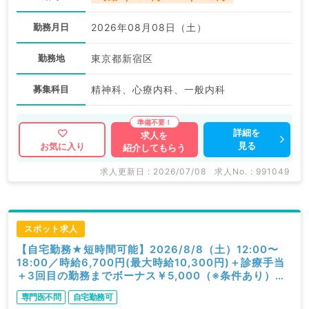
勤務月日
2026年08月08日（土）
勤務地
東京都新宿区
募集科目
精神科、心療内科、一般内科
詳細を
求人を
見る
お気に入り
紹介してもらう
求人更新日 : 2026/07/08
求人No. : 991049
スポット求人
【自宅勤務★短時間可能】2026/8/8（土）12:00〜
18:00／時給6,700円(最大時給10,300円)＋診療手当
＋3回目の勤務までボーナス￥5,000（※条件あり）／
オンライン診療／精神科・心療内科（初期研修を除く精
専門医不問
自宅勤務可
神科経験必須／スポット可）