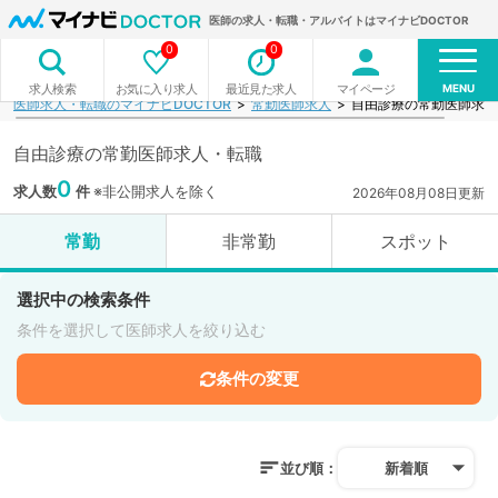
医師の求人・転職・アルバイトはマイナビDOCTOR
0
0
MENU
お気に入り求人
最近見た求人
マイページ
求人検索
医師求人・転職のマイナビDOCTOR
常勤医師求人
自由診療の常勤医師求人
自由診療の常勤医師求人・転職
0
求人数
件
※非公開求人を除く
2026年08月08日更新
常勤
非常勤
スポット
選択中の検索条件
条件を選択して医師求人を絞り込む
条件の変更
並び順：
新着順