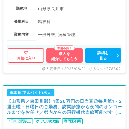
勤務地
山形県長井市
募集科目
精神科
業務内容
一般外来, 病棟管理
詳細を
求人を
見る
お気に入り
紹介してもらう
求人更新日 : 2025/08/21
求人No. : 778302
非常勤(アルバイト)求人
【山形県／東田川郡】1回26万円の日当直◎毎月第1・2
週土曜・日曜日のご勤務、訪問診療から夜間のオンコー
ルまでをお任せ／都内からの飛行機代支給可能です（内
科系／非常勤）
1日10万円以上
ゆったりめ勤務
専門医不問