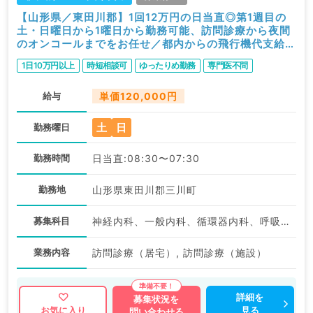
【山形県／東田川郡】1回12万円の日当直◎第1週目の
土・日曜日から1曜日から勤務可能、訪問診療から夜間
のオンコールまでをお任せ／都内からの飛行機代支給可
能（内科系／非常勤）
1日10万円以上
時短相談可
ゆったりめ勤務
専門医不問
給与
単価120,000円
土
日
勤務曜日
勤務時間
日当直:08:30〜07:30
勤務地
山形県東田川郡三川町
募集科目
神経内科、一般内科、循環器内科、呼吸器内科、消化器内科、内分泌・代謝内科、腎臓内科、老年内科、血液内科、外科系全般、一般外科、膠原病科
業務内容
訪問診療（居宅）, 訪問診療（施設）
詳細を
募集状況を
見る
お気に入り
問い合わせる