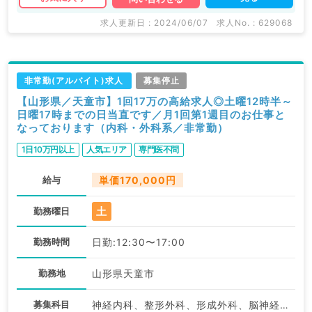
求人更新日 : 2024/06/07
求人No. : 629068
非常勤(アルバイト)求人
募集停止
【山形県／天童市】1回17万の高給求人◎土曜12時半～
日曜17時までの日当直です／月1回第1週目のお仕事と
なっております（内科・外科系／非常勤）
1日10万円以上
人気エリア
専門医不問
給与
単価170,000円
土
勤務曜日
勤務時間
日勤:12:30〜17:00
勤務地
山形県天童市
募集科目
神経内科、整形外科、形成外科、脳神経外科、呼吸器外科、心臓血管外科、小児外科、泌尿器科、一般内科、循環器内科、呼吸器内科、消化器内科、内分泌・代謝内科、腎臓内科、老年内科、血液内科、外科系全般、一般外科、消化器外科、乳腺外科、膠原病科、スポーツ整形外科、大腸・肛門外科