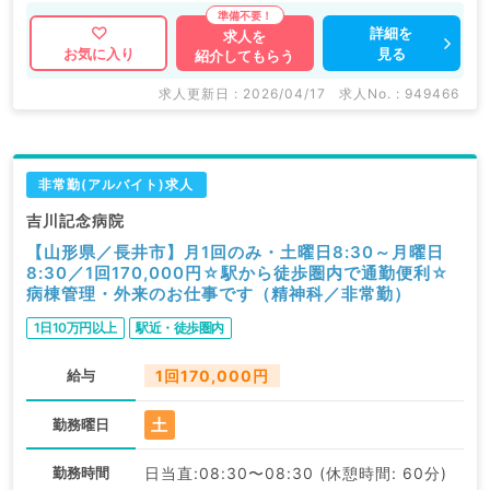
詳細を
求人を
見る
お気に入り
紹介してもらう
求人更新日 : 2026/04/17
求人No. : 949466
非常勤(アルバイト)求人
吉川記念病院
【山形県／長井市】月1回のみ・土曜日8:30～月曜日
8:30／1回170,000円☆駅から徒歩圏内で通勤便利☆
病棟管理・外来のお仕事です（精神科／非常勤）
1日10万円以上
駅近・徒歩圏内
給与
1回170,000円
土
勤務曜日
勤務時間
日当直:08:30〜08:30 (休憩時間: 60分)