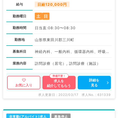
給与
日給120,000円
土
日
勤務曜日
勤務時間
日当直:08:30〜08:30
勤務地
山形県東田川郡三川町
募集科目
神経内科、一般内科、循環器内科、呼吸器内科、消化器内科、内分泌・代謝内科、腎臓内科、老年内科、血液内科、外科系全般、一般外科、膠原病科
業務内容
訪問診療（居宅）, 訪問診療（施設）
詳細を
求人を
見る
お気に入り
紹介してもらう
求人更新日 : 2022/03/17
求人No. : 631339
非常勤(アルバイト)求人
募集停止