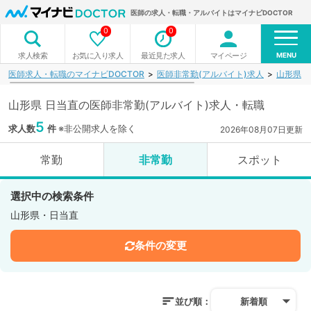
医師の求人・転職・アルバイトはマイナビDOCTOR
0
0
MENU
お気に入り求人
最近見た求人
マイページ
求人検索
医師求人・転職のマイナビDOCTOR
医師非常勤(アルバイト)求人
山形県
山形県 日当直の医師非常勤(アルバイト)求人・転職
5
求人数
件
※非公開求人を除く
2026年08月07日更新
常勤
非常勤
スポット
選択中の検索条件
山形県・日当直
条件の変更
並び順：
新着順