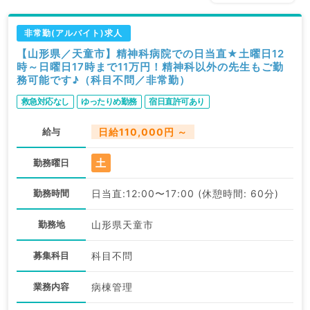
非常勤(アルバイト)求人
【山形県／天童市】精神科病院での日当直★土曜日12
時～日曜日17時まで11万円！精神科以外の先生もご勤
務可能です♪（科目不問／非常勤）
救急対応なし
ゆったりめ勤務
宿日直許可あり
給与
日給110,000円 ～
土
勤務曜日
勤務時間
日当直:12:00〜17:00 (休憩時間: 60分)
勤務地
山形県天童市
募集科目
科目不問
業務内容
病棟管理