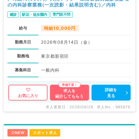
の内科診察業務(一次読影・結果説明含む)／内科
健診
駅近・徒歩圏内
専門医不問
給与
時給10,000円
勤務月日
2026年08月14日（金）
勤務地
東京都新宿区
募集科目
一般内科
詳細を
求人を
見る
お気に入り
紹介してもらう
求人更新日 : 2026/06/29
求人No. : 985976
NEW
スポット求人