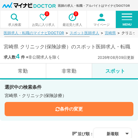
医師の求人・転職・アルバイトはマイナビDOCTOR
0
0
MENU
お気に入り求人
最近見た求人
マイページ
求人検索
医師求人・転職のマイナビDOCTOR
スポット医師求人
宮崎県
クリニッ
宮崎県 クリニック(保険診療）のスポット医師求人・転職
4
求人数
件
※非公開求人を除く
2026年08月09日更新
常勤
非常勤
スポット
選択中の検索条件
宮崎県・クリニック(保険診療）
条件の変更
並び順：
新着順