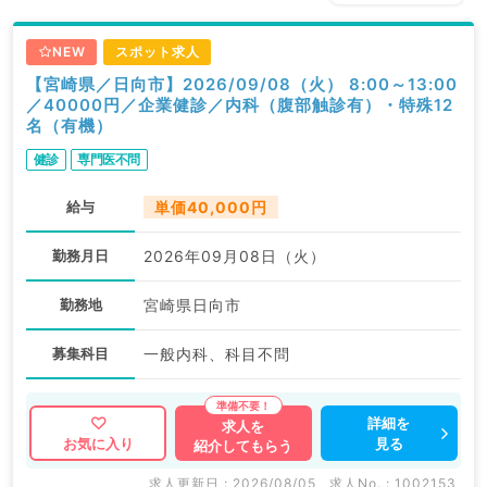
NEW
スポット求人
【宮崎県／日向市】2026/09/08（火） 8:00～13:00
／40000円／企業健診／内科（腹部触診有）・特殊12
名（有機）
健診
専門医不問
給与
単価40,000円
勤務月日
2026年09月08日（火）
勤務地
宮崎県日向市
募集科目
一般内科、科目不問
詳細を
求人を
見る
お気に入り
紹介してもらう
求人更新日 : 2026/08/05
求人No. : 1002153