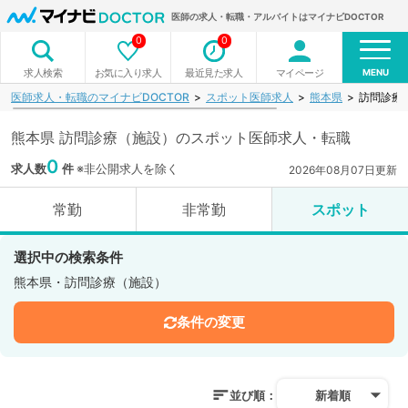
医師の求人・転職・アルバイトはマイナビDOCTOR
0
0
MENU
お気に入り求人
最近見た求人
マイページ
求人検索
医師求人・転職のマイナビDOCTOR
スポット医師求人
熊本県
訪問診療
熊本県 訪問診療（施設）のスポット医師求人・転職
0
求人数
件
※非公開求人を除く
2026年08月07日更新
常勤
非常勤
スポット
選択中の検索条件
熊本県・訪問診療（施設）
条件の変更
並び順：
新着順