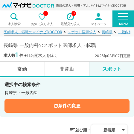
医師の求人・転職・アルバイトはマイナビDOCTOR
0
0
MENU
お気に入り求人
最近見た求人
マイページ
求人検索
医師求人・転職のマイナビDOCTOR
スポット医師求人
長崎県
一般内科
長崎県 一般内科のスポット医師求人・転職
1
求人数
件
※非公開求人を除く
2026年08月07日更新
常勤
非常勤
スポット
選択中の検索条件
長崎県・一般内科
条件の変更
並び順：
新着順