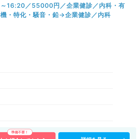
～16:20／55000円／企業健診／内科・有
機・特化・騒音・鉛→企業健診／内科
）