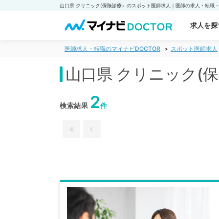
求人を探
医師求人・転職のマイナビDOCTOR
スポット医師求人
山口県 クリニック(
2
検索結果
件