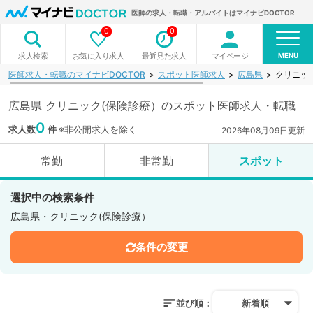
医師の求人・転職・アルバイトはマイナビDOCTOR
0
0
MENU
お気に入り求人
最近見た求人
マイページ
求人検索
医師求人・転職のマイナビDOCTOR
スポット医師求人
広島県
クリニッ
広島県 クリニック(保険診療）のスポット医師求人・転職
0
求人数
件
※非公開求人を除く
2026年08月09日更新
常勤
非常勤
スポット
選択中の検索条件
広島県・クリニック(保険診療）
条件の変更
並び順：
新着順