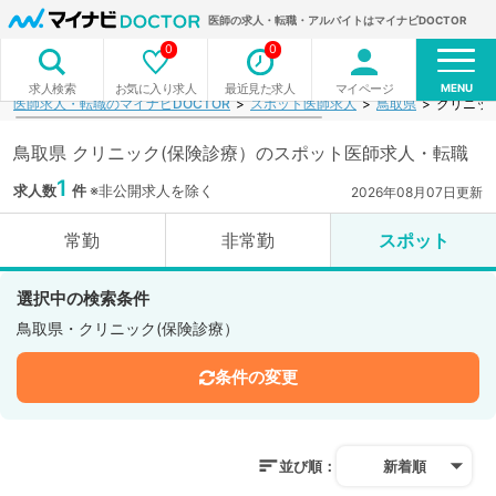
医師の求人・転職・アルバイトはマイナビDOCTOR
0
0
MENU
お気に入り求人
最近見た求人
マイページ
求人検索
医師求人・転職のマイナビDOCTOR
スポット医師求人
鳥取県
クリニッ
鳥取県 クリニック(保険診療）のスポット医師求人・転職
1
求人数
件
※非公開求人を除く
2026年08月07日更新
常勤
非常勤
スポット
選択中の検索条件
鳥取県・クリニック(保険診療）
条件の変更
並び順：
新着順