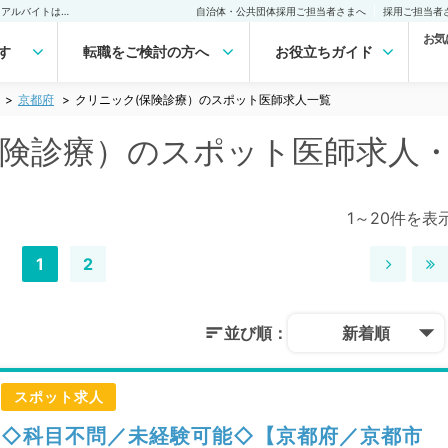
京都府 クリニック(保険診療）のスポット医師求人｜医師の求人・転職・アルバイトは【マイナビDOCTOR】
自治体・公共団体採用ご担当者さまへ
採用ご担当者
お気
す
転職をご検討の方へ
お役立ちガイド
京都府
クリニック(保険診療）のスポット医師求人一覧
保険診療）のスポット医師求人
1～20件を表
1
2
並び順：
新着順
スポット求人
◇科目不問／未経験可能◇【京都府／京都市