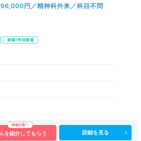
96,000円／精神科外来／科目不問
後期1年目歓迎
詳細を
見る
人を
紹介してもらう