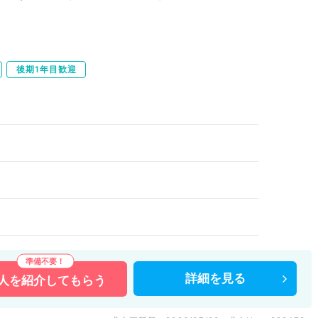
後期1年目歓迎
）
詳細を
見る
人を
紹介してもらう