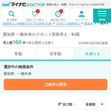
医師の求人・転職・アルバイトはマイナビDOCTOR
0
0
MENU
お気に入り求人
最近見た求人
マイページ
求人検索
医師求人・転職のマイナビDOCTOR
スポット医師求人
愛知県
一般外来
愛知県 一般外来のスポット医師求人・転職
169
求人数
件
※非公開求人を除く
2026年08月06日更新
常勤
非常勤
スポット
選択中の検索条件
愛知県・一般外来
条件の変更
並び順：
新着順