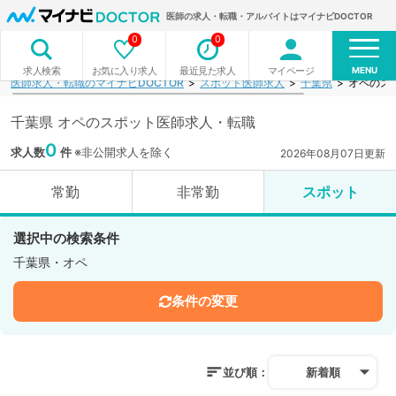
医師の求人・転職・アルバイトはマイナビDOCTOR
0
0
MENU
お気に入り求人
最近見た求人
マイページ
求人検索
医師求人・転職のマイナビDOCTOR
スポット医師求人
千葉県
オペのス
千葉県 オペのスポット医師求人・転職
0
求人数
件
※非公開求人を除く
2026年08月07日更新
常勤
非常勤
スポット
選択中の検索条件
千葉県・オペ
条件の変更
並び順：
新着順