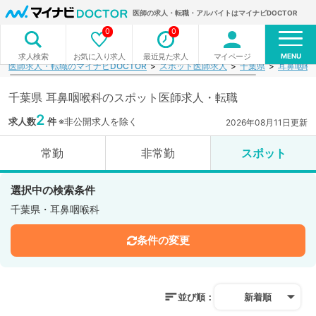
医師の求人・転職・アルバイトはマイナビDOCTOR
0
0
MENU
お気に入り求人
最近見た求人
マイページ
求人検索
医師求人・転職のマイナビDOCTOR
スポット医師求人
千葉県
耳鼻咽喉
千葉県 耳鼻咽喉科のスポット医師求人・転職
2
求人数
件
※非公開求人を除く
2026年08月11日更新
常勤
非常勤
スポット
選択中の検索条件
千葉県・耳鼻咽喉科
条件の変更
並び順：
新着順