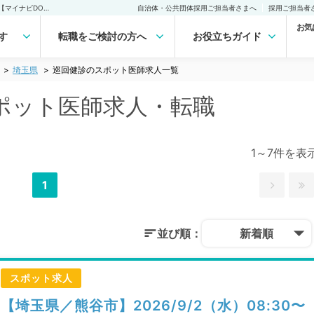
埼玉県 巡回健診のスポット医師求人｜医師の求人・転職・アルバイトは【マイナビDOCTOR】
自治体・公共団体採用ご担当者さまへ
採用ご担当者
お気
す
転職をご検討の方へ
お役立ちガイド
埼玉県
巡回健診のスポット医師求人一覧
ポット医師求人・転職
1～7件を表
1
並び順：
新着順
スポット求人
【埼玉県／熊谷市】2026/9/2（水）08:30〜