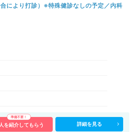
合により打診）※特殊健診なしの予定／内科
）
詳細を
見る
人を
紹介してもらう