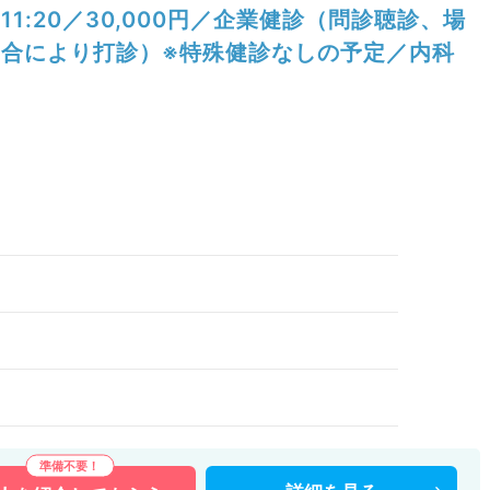
11:20／30,000円／企業健診（問診聴診、場
合により打診）※特殊健診なしの予定／内科
）