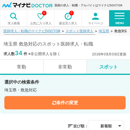
医師の求人・転職・アルバイトはマイナビDOCTOR
0
0
MENU
お気に入り求人
最近見た求人
マイページ
求人検索
医師求人・転職のマイナビDOCTOR
スポット医師求人
埼玉県
救急対応
埼玉県 救急対応のスポット医師求人・転職
34
求人数
件
※非公開求人を除く
2026年08月09日更新
常勤
非常勤
スポット
選択中の検索条件
埼玉県・救急対応
条件の変更
並び順：
新着順