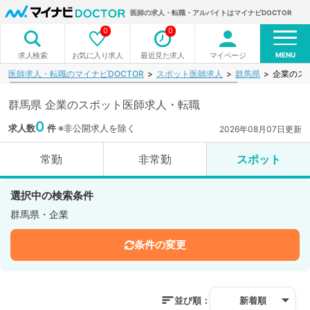
医師の求人・転職・アルバイトはマイナビDOCTOR
0
0
MENU
お気に入り求人
最近見た求人
マイページ
求人検索
医師求人・転職のマイナビDOCTOR
スポット医師求人
群馬県
企業のス
群馬県 企業のスポット医師求人・転職
0
求人数
件
※非公開求人を除く
2026年08月07日更新
常勤
非常勤
スポット
選択中の検索条件
群馬県・企業
条件の変更
並び順：
新着順