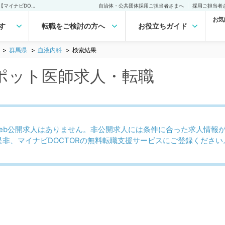
群馬県 血液内科のスポット医師求人｜医師の求人・転職・アルバイトは【マイナビDOCTOR】
自治体・公共団体採用ご担当者さまへ
採用ご担当者
お気
す
転職をご検討の方へ
お役立ちガイド
群馬県
血液内科
検索結果
ポット医師求人・転職
eb公開求人はありません。非公開求人には条件に合った求人情報
是非、マイナビDOCTORの無料転職支援サービスにご登録ください