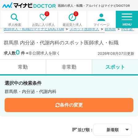
医師の求人・転職・アルバイトはマイナビDOCTOR
0
0
MENU
お気に入り求人
最近見た求人
マイページ
求人検索
医師求人・転職のマイナビDOCTOR
スポット医師求人
群馬県
内分泌・
群馬県 内分泌・代謝内科のスポット医師求人・転職
0
求人数
件
※非公開求人を除く
2026年08月07日更新
常勤
非常勤
スポット
選択中の検索条件
群馬県・内分泌・代謝内科
条件の変更
並び順：
新着順