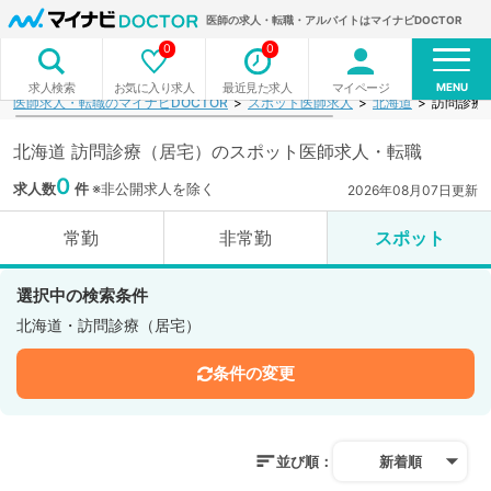
医師の求人・転職・アルバイトはマイナビDOCTOR
0
0
MENU
お気に入り求人
最近見た求人
マイページ
求人検索
医師求人・転職のマイナビDOCTOR
スポット医師求人
北海道
訪問診療
北海道 訪問診療（居宅）のスポット医師求人・転職
0
求人数
件
※非公開求人を除く
2026年08月07日更新
常勤
非常勤
スポット
選択中の検索条件
北海道・訪問診療（居宅）
条件の変更
並び順：
新着順