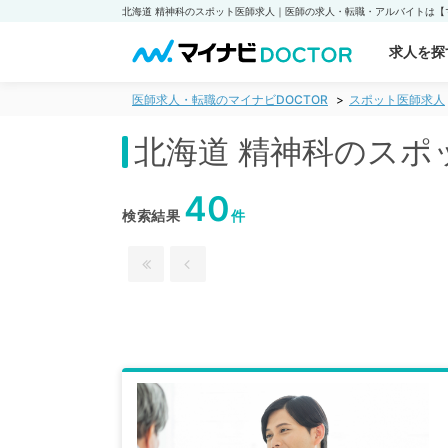
求人を探
医師求人・転職のマイナビDOCTOR
スポット医師求人
北海道 精神科のスポ
40
検索結果
件