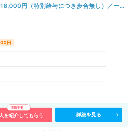
16,000円（特別給与につき歩合無し）／一般
外来／精神科
000円
）
詳細を
見る
人を
紹介してもらう