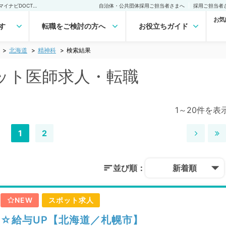
北海道 精神科のスポット医師求人｜医師の求人・転職・アルバイトは【マイナビDOCTOR】
自治体・公共団体採用ご担当者さまへ
採用ご担当者
お気
す
転職をご検討の方へ
お役立ちガイド
北海道
精神科
検索結果
ット医師求人・転職
1～20件を表
1
2
並び順：
新着順
NEW
スポット求人
☆給与UP【北海道／札幌市】