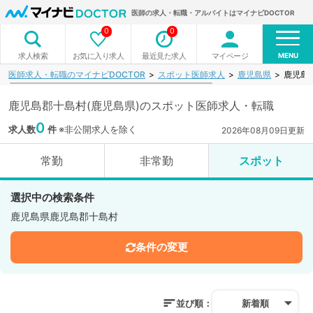
医師の求人・転職・アルバイトはマイナビDOCTOR
0
0
MENU
お気に入り求人
最近見た求人
マイページ
求人検索
医師求人・転職のマイナビDOCTOR
スポット医師求人
鹿児島県
鹿児島
鹿児島郡十島村(鹿児島県)のスポット医師求人・転職
0
求人数
件
※非公開求人を除く
2026年08月09日更新
常勤
非常勤
スポット
選択中の検索条件
鹿児島県鹿児島郡十島村
条件の変更
並び順：
新着順