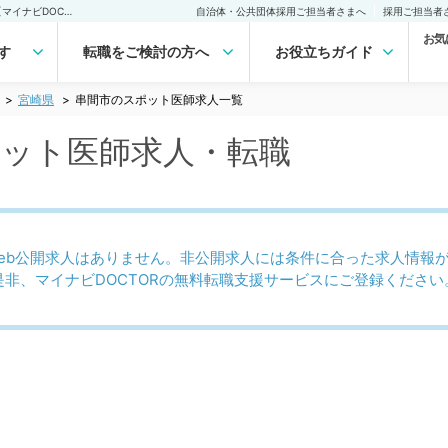
串間市(宮崎県)のスポット医師求人｜医師の求人・転職・アルバイトは【マイナビDOCTOR】
自治体・公共団体採用ご担当者さまへ
採用ご担当者
お気
す
転職をご検討の方へ
お役立ちガイド
宮崎県
串間市のスポット医師求人一覧
ポット医師求人・転職
eb公開求人はありません。非公開求人には条件に合った求人情報
是非、マイナビDOCTORの無料転職支援サービスにご登録ください