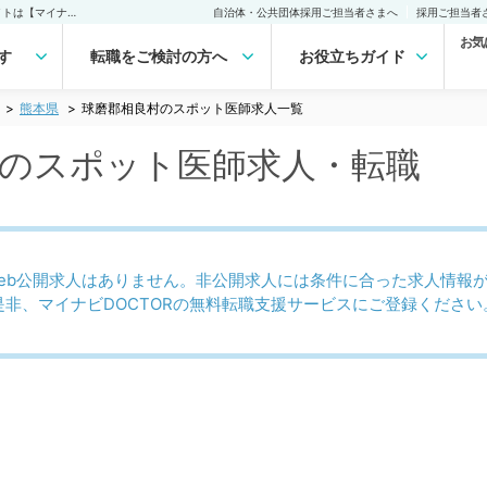
球磨郡相良村(熊本県)のスポット医師求人｜医師の求人・転職・アルバイトは【マイナビDOCTOR】
自治体・公共団体採用ご担当者さまへ
採用ご担当者
お気
す
転職をご検討の方へ
お役立ちガイド
熊本県
球磨郡相良村のスポット医師求人一覧
)のスポット医師求人・転職
eb公開求人はありません。非公開求人には条件に合った求人情報
是非、マイナビDOCTORの無料転職支援サービスにご登録ください