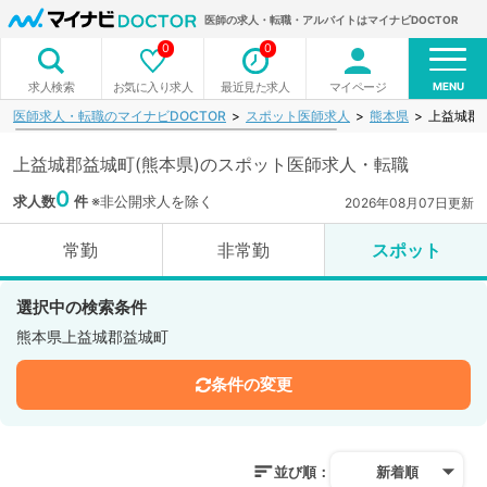
医師の求人・転職・アルバイトはマイナビDOCTOR
0
0
MENU
お気に入り求人
最近見た求人
マイページ
求人検索
医師求人・転職のマイナビDOCTOR
スポット医師求人
熊本県
上益城郡
上益城郡益城町(熊本県)のスポット医師求人・転職
0
求人数
件
※非公開求人を除く
2026年08月07日更新
常勤
非常勤
スポット
選択中の検索条件
熊本県上益城郡益城町
条件の変更
並び順：
新着順