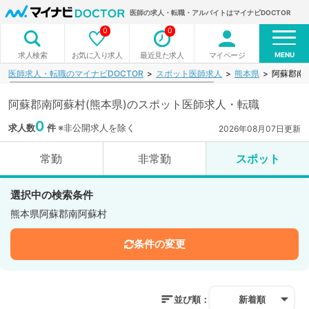
医師の求人・転職・アルバイトはマイナビDOCTOR
0
0
MENU
お気に入り求人
最近見た求人
マイページ
求人検索
医師求人・転職のマイナビDOCTOR
スポット医師求人
熊本県
阿蘇郡南
阿蘇郡南阿蘇村(熊本県)のスポット医師求人・転職
0
求人数
件
※非公開求人を除く
2026年08月07日更新
常勤
非常勤
スポット
選択中の検索条件
熊本県阿蘇郡南阿蘇村
条件の変更
並び順：
新着順