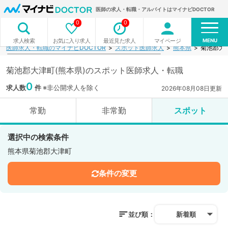
医師の求人・転職・アルバイトはマイナビDOCTOR
0
0
MENU
お気に入り求人
最近見た求人
マイページ
求人検索
医師求人・転職のマイナビDOCTOR
スポット医師求人
熊本県
菊池郡大
菊池郡大津町(熊本県)のスポット医師求人・転職
0
求人数
件
※非公開求人を除く
2026年08月08日更新
常勤
非常勤
スポット
選択中の検索条件
熊本県菊池郡大津町
条件の変更
並び順：
新着順