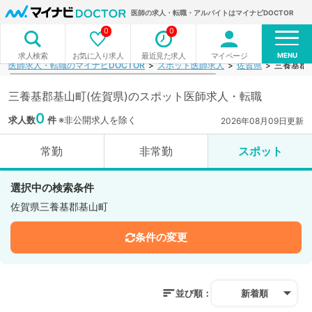
医師の求人・転職・アルバイトはマイナビDOCTOR
0
0
MENU
お気に入り求人
最近見た求人
マイページ
求人検索
医師求人・転職のマイナビDOCTOR
スポット医師求人
佐賀県
三養基郡
三養基郡基山町(佐賀県)のスポット医師求人・転職
0
求人数
件
※非公開求人を除く
2026年08月09日更新
常勤
非常勤
スポット
選択中の検索条件
佐賀県三養基郡基山町
条件の変更
並び順：
新着順