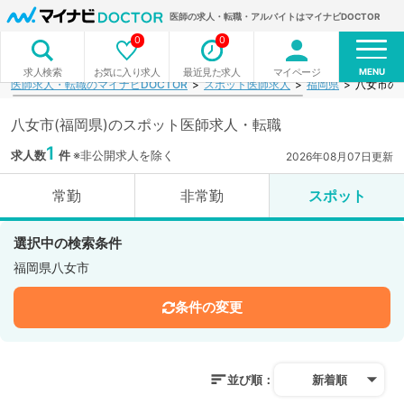
医師の求人・転職・アルバイトはマイナビDOCTOR
0
0
MENU
お気に入り求人
最近見た求人
マイページ
求人検索
医師求人・転職のマイナビDOCTOR
スポット医師求人
福岡県
八女市の
八女市(福岡県)のスポット医師求人・転職
1
求人数
件
※非公開求人を除く
2026年08月07日更新
常勤
非常勤
スポット
選択中の検索条件
福岡県八女市
条件の変更
並び順：
新着順