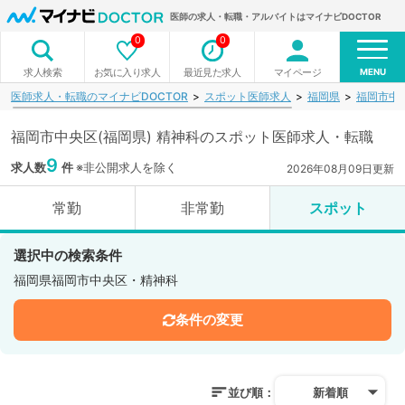
医師の求人・転職・アルバイトはマイナビDOCTOR
0
0
MENU
お気に入り求人
最近見た求人
マイページ
求人検索
医師求人・転職のマイナビDOCTOR
スポット医師求人
福岡県
福岡市中
福岡市中央区(福岡県) 精神科のスポット医師求人・転職
9
求人数
件
※非公開求人を除く
2026年08月09日更新
常勤
非常勤
スポット
選択中の検索条件
福岡県福岡市中央区・精神科
条件の変更
並び順：
新着順