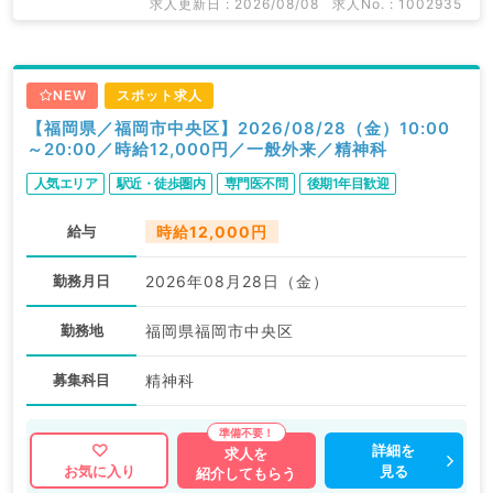
求人更新日 : 2026/08/08
求人No. : 1002935
NEW
スポット求人
【福岡県／福岡市中央区】2026/08/28（金）10:00
～20:00／時給12,000円／一般外来／精神科
人気エリア
駅近・徒歩圏内
専門医不問
後期1年目歓迎
給与
時給12,000円
勤務月日
2026年08月28日（金）
勤務地
福岡県福岡市中央区
募集科目
精神科
詳細を
求人を
見る
お気に入り
紹介してもらう