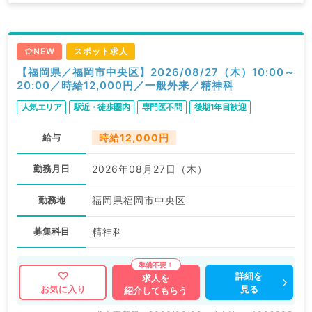
NEW
スポット求人
【福岡県／福岡市中央区】2026/08/27（木）10:00～
20:00／時給12,000円／一般外来／精神科
人気エリア
駅近・徒歩圏内
専門医不問
後期1年目歓迎
給与
時給12,000円
勤務月日
2026年08月27日（木）
勤務地
福岡県福岡市中央区
募集科目
精神科
詳細を
求人を
見る
お気に入り
紹介してもらう