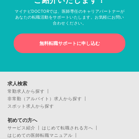
ご紹介いたします！
マイナビDOCTORでは、医師専任のキャリアパートナーが
あなたの転職活動をサポートいたします。お気軽にお問い
合わせください。
無料転職サポートに申し込む
求人検索
常勤求人から探す
非常勤（アルバイト）求人から探す
スポット求人から探す
初めての方へ
サービス紹介
はじめて転職される方へ
はじめての医師転職マニュアル