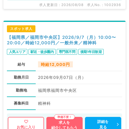
求人更新日 : 2026/08/08
求人No. : 1002936
スポット求人
【福岡県／福岡市中央区】2026/9/7（月）10:00〜
20:00／時給12,000円／一般外来／精神科
人気エリア
駅近・徒歩圏内
専門医不問
後期1年目歓迎
給与
時給12,000円
勤務月日
2026年09月07日（月）
勤務地
福岡県福岡市中央区
募集科目
精神科
詳細を
求人を
見る
お気に入り
紹介してもらう