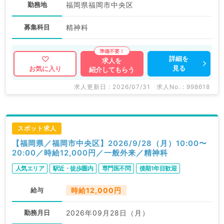
勤務地
福岡県福岡市中央区
募集科目
精神科
詳細を
求人を
見る
お気に入り
紹介してもらう
求人更新日 : 2026/07/31
求人No. : 998618
スポット求人
【福岡県／福岡市中央区】2026/9/28（月）10:00〜
20:00／時給12,000円／一般外来／精神科
人気エリア
駅近・徒歩圏内
専門医不問
後期1年目歓迎
給与
時給12,000円
勤務月日
2026年09月28日（月）