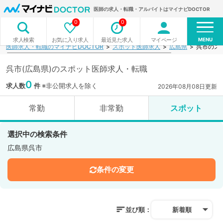
医師の求人・転職・アルバイトはマイナビDOCTOR
0
0
MENU
お気に入り求人
最近見た求人
マイページ
求人検索
医師求人・転職のマイナビDOCTOR
スポット医師求人
広島県
呉市のス
呉市(広島県)のスポット医師求人・転職
0
求人数
件
※非公開求人を除く
2026年08月08日更新
常勤
非常勤
スポット
選択中の検索条件
広島県呉市
条件の変更
並び順：
新着順