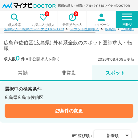
医師の求人・転職・アルバイトはマイナビDOCTOR
0
0
MENU
お気に入り求人
最近見た求人
マイページ
求人検索
医師求人・転職のマイナビDOCTOR
スポット医師求人
広島県
広島市佐
広島市佐伯区(広島県) 外科系全般のスポット医師求人・転
職
0
求人数
件
※非公開求人を除く
2026年08月09日更新
常勤
非常勤
スポット
選択中の検索条件
広島県広島市佐伯区
条件の変更
並び順：
新着順