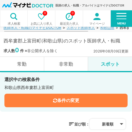
医師の求人・転職・アルバイトはマイナビDOCTOR
0
0
MENU
お気に入り求人
最近見た求人
マイページ
求人検索
医師求人・転職のマイナビDOCTOR
スポット医師求人
和歌山県
西牟婁
西牟婁郡上富田町(和歌山県)のスポット医師求人・転職
0
求人数
件
※非公開求人を除く
2026年08月09日更新
常勤
非常勤
スポット
選択中の検索条件
和歌山県西牟婁郡上富田町
条件の変更
並び順：
新着順