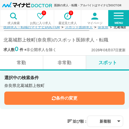
医師の求人・転職・アルバイトはマイナビDOCTOR
0
0
MENU
お気に入り求人
最近見た求人
マイページ
求人検索
医師求人・転職のマイナビDOCTOR
スポット医師求人
奈良県
北葛城郡
北葛城郡上牧町(奈良県)のスポット医師求人・転職
0
求人数
件
※非公開求人を除く
2026年08月07日更新
常勤
非常勤
スポット
選択中の検索条件
奈良県北葛城郡上牧町
条件の変更
並び順：
新着順